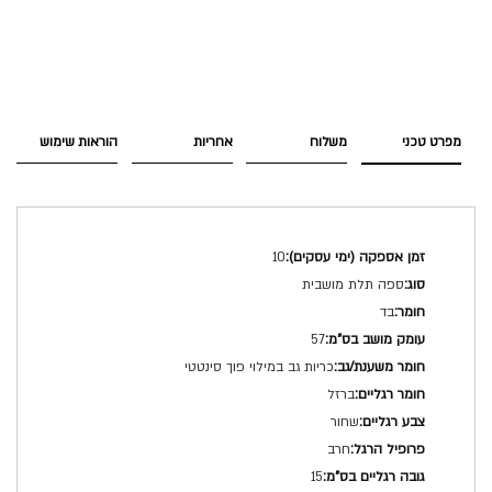
מפרט טכני
משלוח
אחריות
הוראות שימוש
מפרט
10
טכני
ספה תלת מושבית
בד
57
כריות גב במילוי פוך סינטטי
ברזל
שחור
חרב
15