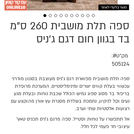
ספה תלת מושבית 260 ס"מ
לדלג
להתחלה
של
בד בגוון חום דגם ג'ניס
גלריית
תמונות
מק״ט
505124
ספה תלת מושבית מפוארת דגם ג'ניס מעוצבת בסגנון מודרני
עכשווי בעלת קווים ישרים ומינימליסטיים. המערכת מרופדת
בריפוד בד מסוג ספוג גמיש הכולל שכבת נוחות ובעלת מגע
נעים וקל לניקיון, נתמכת בשלדת מסגרת עץ אורן מהוקצע עם
רצועות אלסטיות שתי וערב.
אל תתפשרו על נוחות וסטייל. ספה מדגם ג'ניס תכניס טאץ'
עיצובי חד פעמי לכל חלל.