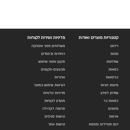
קטגוריות מוצרים ואודות
מדיניות ושירות לקוחות
ריהוט
משלוחים וזמני אספקה
ספות
החזרות וביטולים
שולחנות
תקנון ותנאי שימוש
כסאות
מבצעים-תקנונים
כורסאות
אחריות
מיטות זוגיות
הוראות שימוש במוצר
שולחן לסלון
מדיניות פרטיות
כסאות בר
מועדון לקוחות
מזנונים
תרומה לקהילה
ארונות
נגישות סניפים
הום סטיילינג ומתנות
נגישות אתר