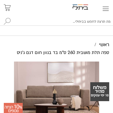
איתור
האזור
האישי
סניפים
לח
ראשי
ספה תלת מושבית 260 ס"מ בד בגוון חום דגם ג'ניס
לדלג
לסוף
של
גלריית
תמונות