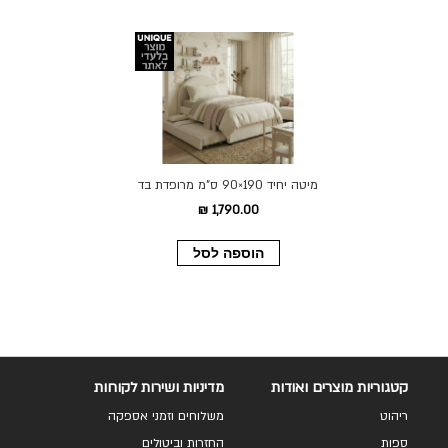
מיטה יחיד 190×90 ס"מ מרופדת בד
רחיץ עם מיטת חבר דגם פטיו בגוון
1,790.00 ₪
קרם
הוספה לסל
קטגוריות מוצרים ואודות
מדיניות ושירות לקוחות
ריהוט
משלוחים וזמני אספקה
ספות
החזרות וביטולים