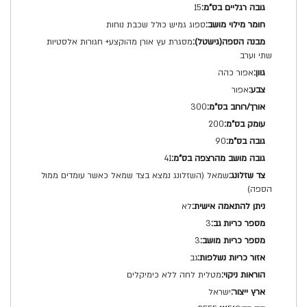
15
ספוג גמיש כולל שכבת נוחות
מסגרת עץ אורן מהוקצע+ חגורות אלסטיות
שתי וערב
אפור כהה
אפור
300
200
90
41
שמאל (השזלונג נמצא בצד שמאל כאשר עומדים ממול
הספה)
לא
3
3
גב
מטלית לחה ללא כימיקלים
ישראל