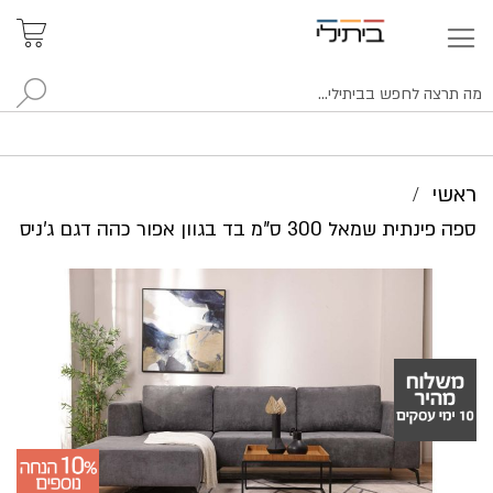
איתור
האזור
האישי
סניפים
לח
ראשי
ספה פינתית שמאל 300 ס"מ בד בגוון אפור כהה דגם ג'ניס
לדלג
לסוף
של
גלריית
תמונות