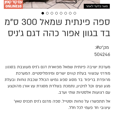
ספה פינתית שמאל 300 ס"מ
לדלג
להתחלה
של
בד בגוון אפור כהה דגם ג'ניס
גלריית
תמונות
מק״ט
504246
מערכת ישיבה פינתית שמאל מפוארת דגם ג'ניס מעוצבת בסגנון
מודרני עכשווי בעלת קווים ישרים ומינימליסטיים. המערכת
מרופדת בריפוד בד מסוג ספוג גמיש הכולל שכבת נוחות ובעלת
מגע נעים וקל לניקיון, נתמכת בשלדת מסגרת עץ אורן מהוקצע
עם רצועות אלסטיות שתי וערב.
אל תתפשרו על נוחות וסטייל. ספה מדגם ג'ניס תכניס טאץ'
עיצובי חד פעמי לכל חלל.