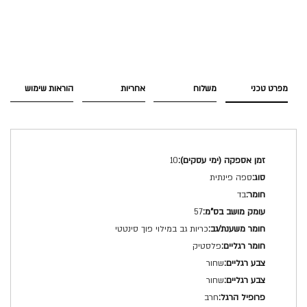
מפרט טכני
משלוח
אחריות
הוראות שימוש
מפרט
10
טכני
ספה פינתית
בד
57
כריות גב במילוי פוך סינטטי
פלסטיק
שחור
שחור
חרב