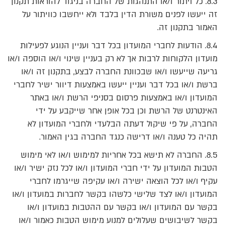
8.3. כל ויתור ו/או התנהגות של החברה בניגוד להוראות תקנון
זה ייעשו לפנים משורת הדין בלבד ולא ייחשבו כוויתור על
האמור בתקנון זה.
8.4. הודעות לחברי המועדון בכל דבר ועניין הנוגע לפעילות
מועדון הלקוחות לרבות אך לא רק בעניין שינוי ו/או הוספה ו/או
גריעה שייעשו ו/או שבכוונת החברה לבצע, בתקנון זה ו/או
ברשת ו/או בכל דבר ועניין ייעשו באמצעות דיוור ישיר לחברי
המועדון ו/או באמצעות פרסום בסניפי הרשת ו/או באתר
האינטרנט של הרשת וכן בכל אופן אחר שייקבע על ידי
החברה, על פי שיקול דעתה הבלעדי ולחברי המועדון לא
תהיה כל טענה ו/או דרישה כנגד החברה בגין האמור.
8.5. החברה לא תישא בכל אחריות למימוש ו/או לאי מימוש
הטבות המועדון על ידי חברי המועדון ו/או לכל נזק ישיר ו/או
עקיף ו/או לכל הוצאה ישירה ו/או עקיפה שייגרמו לחברי
המועדון ו/או לצד שלישי כלשהו בקשר לחברות במועדון ו/או
בקשר עם המועדון ו/או בקשר עם ההטבות במועדון ו/או
בקשר לשיבושים שעלולים למנוע מימוש הטבות כאמור ו/או