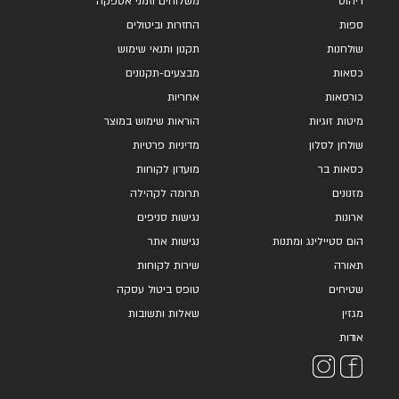
ריהוט
משלוחים וזמני אספקה
ספות
החזרות וביטולים
שולחנות
תקנון ותנאי שימוש
כסאות
מבצעים-תקנונים
כורסאות
אחריות
מיטות זוגיות
הוראות שימוש במוצר
שולחן לסלון
מדיניות פרטיות
כסאות בר
מועדון לקוחות
מזנונים
תרומה לקהילה
ארונות
נגישות סניפים
הום סטיילינג ומתנות
נגישות אתר
תאורה
שירות לקוחות
שטיחים
טופס ביטול עסקה
מגזין
שאלות ותשובות
אודות