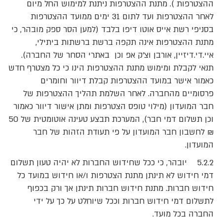
ההצטרפות ). מתנת ההצטרפות ניתנת למימוש החל מיום
לאחר ההצטרפות ועד לתום 31 ימים ממועד ההצטרפות
בסניפי רשת אייס אוטו דיפו בלבד (למען הסר ספק מובהר, כי
מתנת ההצטרפות אינה תקפה ברשת ברשתות ביתילי,
איי.די.דיזיין, אורבן וצ'ק אפ וכן באתרי הסחר של החברה).
תנאי לקבלת ומימוש מתנת ההצטרפות הינו כי כל מצטרף חדש
כאמור אישר במועד ההצטרפות קבלת דיוור וחומרים
פרסומיים מהחברה. לאחר השלמת תהליך ההצטרפות של
חבר המועדון (מילוי טופס הצטרפות ומתן אישור דיוור כאמור
וכן תשלום דמי חבר), המערכת תבצע טעינה אוטומטית של 50
₪ לחשבון חבר המועדון על פי תעודת הזהות של חבר
המועדון.
5.2.2 יובהר, כי ככל שחידוש החברות לא יהיה טעון תשלום
דמי חידוש לא תינתן מתנת הצטרפות ו/או חידוש במועד כל
חידוש חברות. מתנת חידוש חברות תינתן אך ורק בכפוף
לתשלום דמי חידוש חברות וככל שיוחלט על כך על ידי
החברה בכל מועד.