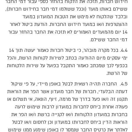
חידוש חברות, תזכה את הלקוח בהחזר כספי עבור דמי החבר
ששילם באותו מועד (וככל ששולמו דמי חבר בחידוש חברות),
ובלבד שהלקוח לא מימש את הטבות המועדון במועד
ההצטרפות ו/או במועד חידוש החברות. הודעת ביטול לאחר
14 יום מהמועדים האמורים לא תזכה את החבר בהחזר עבור
דמי החבר ששילם.
4.4. בכל מקרה מובהר, כי ביטול חברות כאמור יעשה תוך 14
ימי עסקים מיום ההודעה בכתב לשירות לקוחות הרשת, והכל
בכפוף לכך שמכתב כאמור התקבל בפועל על שירות הלקוחות
של הרשת.
4.5. החברה תהיה רשאית לבטל באופן מיידי, על פי שיקול
דעתה הבלעדי, חברות של חבר מועדון אשר הפר את הוראות
תקנון זה ו/או פעל בדרך של מרמה, זיוף, הונאה, אי תשלום או
פעולה אחרת ביחס לחברות במועדון לרבות שימוש לרעה
בחברות במועדון הלקוחות ו/או לקנייה ברשת ו/או הפר את
הוראות הדין ביחס לחברותו במועדון וכן לחסום ו/או לבטל
לאלתר את כרטיס החבר שנמסר לו באופן שימנע ממנו שימוש