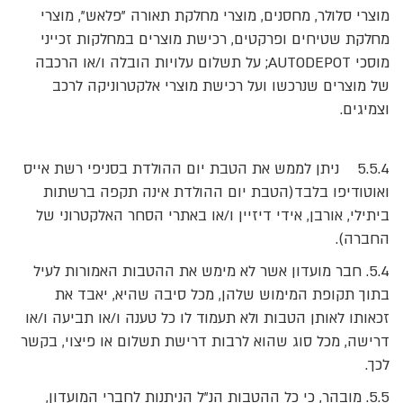
מוצרי סלולר, מחסנים, מוצרי מחלקת תאורה "פלאש", מוצרי
מחלקת שטיחים ופרקטים, רכישת מוצרים במחלקות זכייני
מוסכי AUTODEPOT; על תשלום עלויות הובלה ו/או הרכבה
של מוצרים שנרכשו ועל רכישת מוצרי אלקטרוניקה לרכב
וצמיגים.
5.5.4 ניתן לממש את הטבת יום ההולדת בסניפי רשת אייס
ואוטודיפו בלבד(הטבת יום ההולדת אינה תקפה ברשתות
ביתילי, אורבן, אידי דיזיין ו/או באתרי הסחר האלקטרוני של
החברה).
5.4. חבר מועדון אשר לא מימש את ההטבות האמורות לעיל
בתוך תקופת המימוש שלהן, מכל סיבה שהיא, יאבד את
זכאותו לאותן הטבות ולא תעמוד לו כל טענה ו/או תביעה ו/או
דרישה, מכל סוג שהוא לרבות דרישת תשלום או פיצוי, בקשר
לכך.
5.5. מובהר, כי כל ההטבות הנ"ל הניתנות לחברי המועדון,