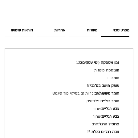
מפרט טכני
משלוח
אחריות
הוראות שימוש
מפרט
10
טכני
ספה פינתית
בד
57
כריות גב במילוי פוך סינטטי
פלסטיק
שחור
שחור
חרב
15