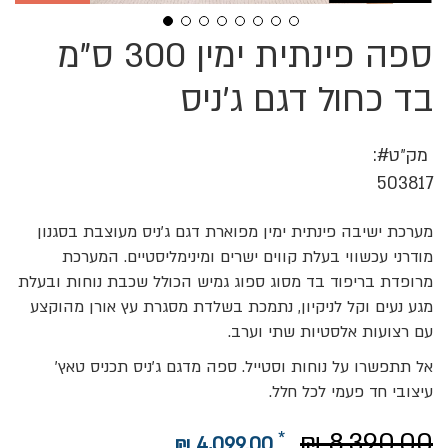
ספה פינתית ימין 300 ס"מ
לדלג
להתחלה
של
בד כחול דגם ג'ניס
גלריית
תמונות
מק״ט
503817
מערכת ישיבה פינתית ימין מפוארת דגם ג'ניס מעוצבת בסגנון
מודרני עכשווי בעלת קווים ישרים ומינימליסטיים. המערכת
מרופדת בריפוד בד מסוג ספוג גמיש הכולל שכבת נוחות ובעלת
מגע נעים וקל לניקיון, נתמכת בשלדת מסגרת עץ אורן מהוקצע
עם רצועות אלסטיות שתי וערב.
אל תתפשרו על נוחות וסטייל. ספה מדגם ג'ניס תכניס טאץ'
עיצובי חד פעמי לכל חלל.
8,390.00 ₪
4,099.00 ₪