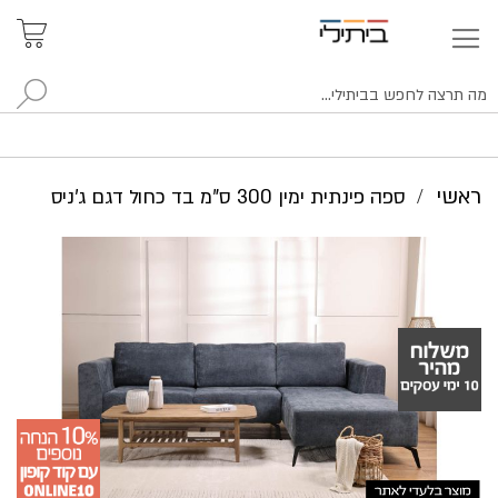
איתור
האזור
האישי
סניפים
לח
ראשי
ספה פינתית ימין 300 ס"מ בד כחול דגם ג'ניס
לדלג
לסוף
של
גלריית
תמונות