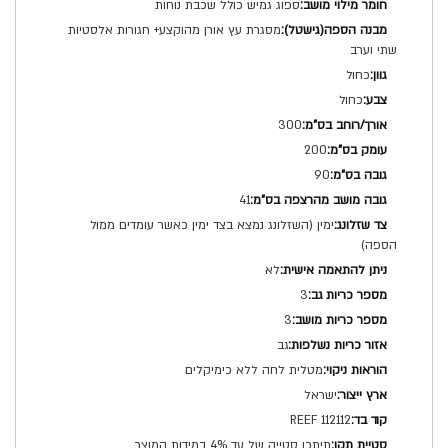
ספוג גמיש כולל שכבת נוחות
מסגרת עץ אורן מהוקצע+ חגורות אלסטיות
שתי וערב
כחול
כחול
300
200
90
41
ימין (השזלונג נמצא בצד ימין כאשר עומדים ממול
הספה)
לא
3
3
גב
מטלית לחה ללא כימיקלים
ישראל
REEF 112112
תיתכן סטייה של עד 4% במידות המוצר