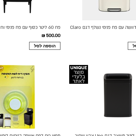
פח 60 ליטר דוושה עם פח פנימי נשלף דגם Claro
פח 60 ליטר כסוף עם פח פנימי וח
FUTURE
500.00 ₪
ל
הוספה לסל
מפיץ ריח לפח אשפה בניחוח לימון