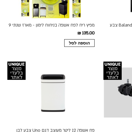
פח אוטומטי מעוצב 8 ליטר דגם Balando צבע
מפיץ ריח לפח אשפה בניחוח לימון - מארז שנתי 9
יחידות
135.00 ₪
הוספה לסל
פח אשפה 12 ליטר מעוצב דגם Uno צבע לבן