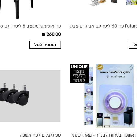
מארז Future All In פח 60 ליטר עם אביזרים צבע
לבן וזהב
260.00 ₪
ל
הוספה לסל
 אשפה בניחוח לבנדר - מארז שנתי
סט גלגלים לפח אשפה