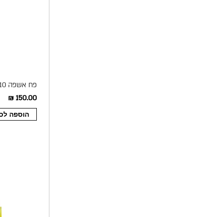
פח אשפה 10 ליטר מעוצב דגם Luno צבע לבן
150.00 ₪
הוספה לס