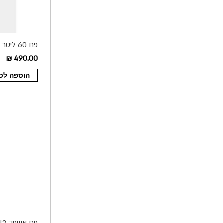
צבע סהרה
490.00 ₪
הוספה לס
פח אשפה 12 ליטר מעוצב דגם Uno צבע שחור