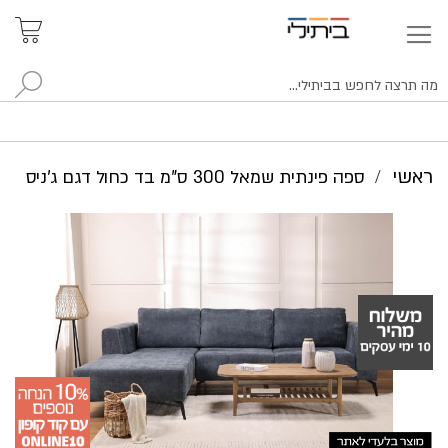
איתור
האזור
האישי
סניפים
לח
ראשי
ספה פינתית שמאל 300 ס"מ בד כחול דגם ג'ניס
לדלג
לסוף
של
גלריית
תמונות