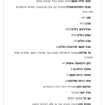
ספוג גמיש כולל שכבת נוחות
מסגרת עץ אורן מהוקצע+ חגורות אלסטיות
שתי וערב
כחול
כחול
300
200
90
41
שמאל (השזלונג נמצא בצד שמאל כאשר עומדים ממול
הספה)
לא
3
3
גב
מטלית לחה ללא כימיקלים
ישראל
REEF 112112
תיתכן סטייה של עד 4% במידות המוצר