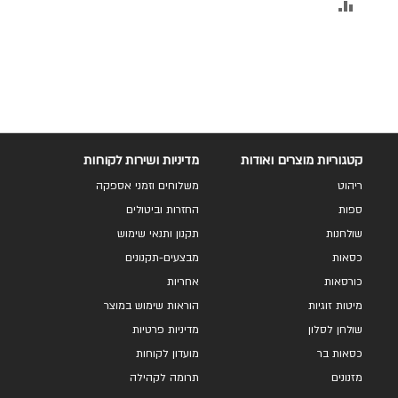
הוסף
להשוואה
קטגוריות מוצרים ואודות
מדיניות ושירות לקוחות
ריהוט
משלוחים וזמני אספקה
ספות
החזרות וביטולים
שולחנות
תקנון ותנאי שימוש
כסאות
מבצעים-תקנונים
כורסאות
אחריות
מיטות זוגיות
הוראות שימוש במוצר
שולחן לסלון
מדיניות פרטיות
כסאות בר
מועדון לקוחות
מזנונים
תרומה לקהילה