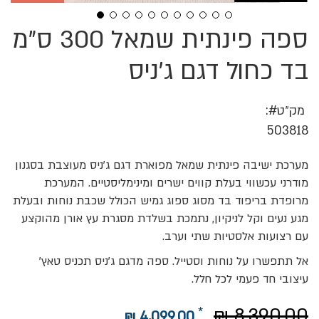
ספה פינתית שמאל 300 ס"מ
לדלג
להתחלה
של
בד כחול דגם ג'ניס
גלריית
תמונות
מק״ט
503818
מערכת ישיבה פינתית שמאל מפוארת דגם ג'ניס מעוצבת בסגנון
מודרני עכשווי בעלת קווים ישרים ומינימליסטיים. המערכת
מרופדת בריפוד בד מסוג ספוג גמיש הכולל שכבת נוחות ובעלת
מגע נעים וקל לניקיון, נתמכת בשלדת מסגרת עץ אורן מהוקצע
עם רצועות אלסטיות שתי וערב.
אל תתפשרו על נוחות וסטייל. ספה מדגם ג'ניס תכניס טאץ'
עיצובי חד פעמי לכל חלל.
8,390.00 ₪
4,099.00 ₪