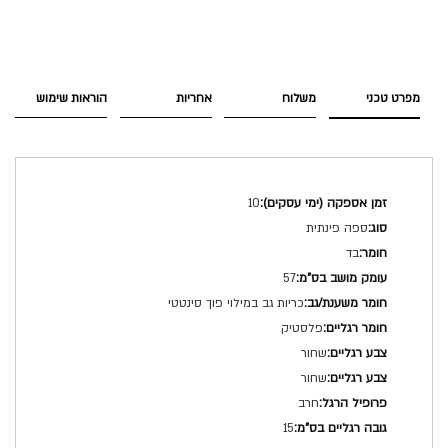
מפרט טכני
משלוח
אחריות
הוראות שימוש
מפרט
10
טכני
ספה פינתית
בד
57
כריות גב במילוי פוך סינטטי
פלסטיק
שחור
שחור
חרב
15