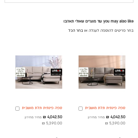
you may also like עוד מוצרים שאולי תאהבו
בחר פריטים להוספה לעגלה או
בחר הכל
ספה פינתית תלת מושבית
ספה פינתית תלת מושבית
הוספה
הוספה
בד בגוון מוקה כהה 220
בד בגוון אבן 200 ס"מ
לסל
לסל
מחיר
מחיר
4,042.50 ₪
4,042.50 ₪
מחיר מחירון
מחיר מחירון
ס"מ דגם RANDEVU
דגם RANDEVU
מבצע
מבצע
5,390.00 ₪
5,390.00 ₪