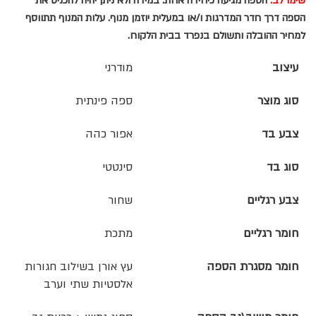
שימו לב:
הספה מגיעה כיחידה אחת. במידה ולא ניתן יהיה להכניס את
הספה דרך חדר המדרגות ו/או במעלית יוזמן מנוף. עלות המנוף תתווסף
למחיר ההובלה ותשולם בנפרד בבית הלקוח.
עיצוב
מודרני
סוג מוצר
ספה פינתית
צבע בד
אפור כהה
סוג בד
סינטטי
צבע רגליים
שחור
חומר רגליים
מתכת
חומר מסגרת הספה
עץ אורן בשילוב חגורות
אלסטיות שתי וערב