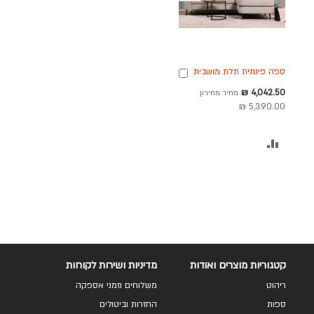
ספה פינתית תלת מושבית
הוספה
בד בגוון אבן 240 ס"מ
לסל
מחיר
4,042.50 ₪
מחיר מחירון
דגם RANDEVU
מבצע
5,390.00 ₪
הוסף
להשוואה
קטגוריות מוצרים ואודות
מדיניות ושירות לקוחות
ריהוט
משלוחים וזמני אספקה
ספות
החזרות וביטולים