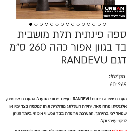
ספה פינתית תלת מושבית
לדלג
להתחלה
של
בד בגוון אפור כהה 260 ס"מ
גלריית
תמונות
דגם RANDEVU
מק״ט
601269
מערכת ישיבה פינתית RANDEVU בעיצוב ייחודי מתעגל. המערכת איכותית,
אלגנטית ונוחה מאד. יחידת השזלונג מודולרית וניתן למקמה בצד ימין או
שמאל לפי בחירתך. המערכת מרופדת בבד עכשווי איכותי ביותר הניתן
לניקוי עצמי וקל.