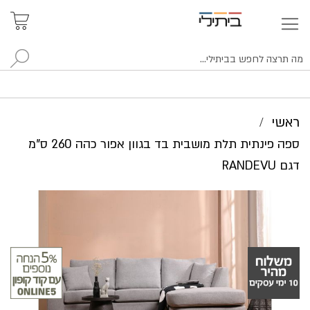
איתור
האזור
האישי
סניפים
לח
ראשי
ספה פינתית תלת מושבית בד בגוון אפור כהה 260 ס"מ
דגם RANDEVU
לדלג
לסוף
של
גלריית
תמונות