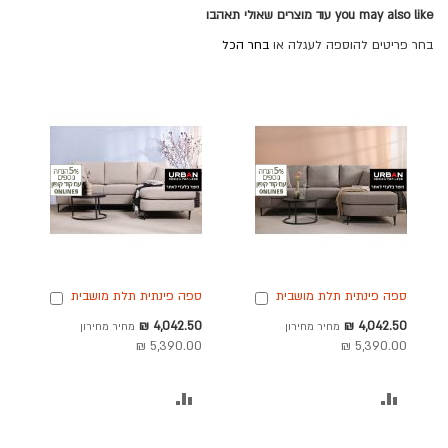
you may also like עוד מוצרים שאולי תאהבו
בחר פריטים להוספה לעגלה או
בחר הכל
ספה פינתית תלת מושבית
ספה פינתית תלת מושבית
הוספה
הוספה
בד בגוון מוקה כהה 220
בד בגוון אבן 200 ס"מ
לסל
לסל
מחיר
מחיר
4,042.50 ₪
4,042.50 ₪
מחיר מחירון
מחיר מחירון
ס"מ דגם RANDEVU
דגם RANDEVU
מבצע
מבצע
5,390.00 ₪
5,390.00 ₪
הוסף
הוסף
להשוואה
להשוואה