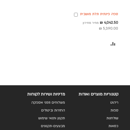
ספה פינתית תלת מושבית
הוספה
בד בגוון אבן 240 ס"מ
לסל
מחיר
4,042.50 ₪
מחיר מחירון
דגם RANDEVU
מבצע
5,390.00 ₪
הוסף
להשוואה
קטגוריות מוצרים ואודות
מדיניות ושירות לקוחות
ריהוט
משלוחים וזמני אספקה
ספות
החזרות וביטולים
שולחנות
תקנון ותנאי שימוש
כסאות
מבצעים-תקנונים