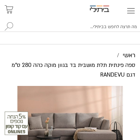
איתור
האזור
האישי
סניפים
לח
ראשי
ספה פינתית תלת מושבית בד בגוון מוקה כהה 280 ס"מ
דגם RANDEVU
לדלג
לסוף
של
גלריית
תמונות