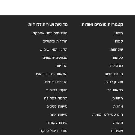
קטגוריות מוצרים ואודות
מדיניות ושירות לקוחות
ריהוט
משלוחים וזמני אספקה
ספות
החזרות וביטולים
שולחנות
תקנון ותנאי שימוש
כסאות
מבצעים-תקנונים
כורסאות
אחריות
מיטות זוגיות
הוראות שימוש במוצר
שולחן לסלון
מדיניות פרטיות
כסאות בר
מועדון לקוחות
מזנונים
תרומה לקהילה
ארונות
נגישות סניפים
הום סטיילינג ומתנות
נגישות אתר
תאורה
שירות לקוחות
שטיחים
טופס ביטול עסקה