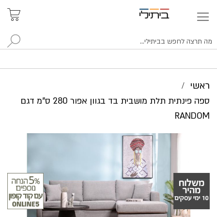
איתור
האזור
האישי
סניפים
לח
ראשי
ספה פינתית תלת מושבית בד בגוון אפור 280 ס"מ דגם
RANDOM
לדלג
לסוף
של
גלריית
תמונות