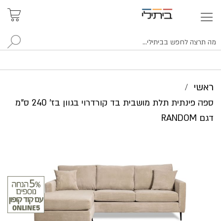
איתור
האזור
האישי
סניפים
לח
ראשי
ספה פינתית תלת מושבית בד קורדרוי בגוון בז' 240 ס"מ
דגם RANDOM
לדלג
לסוף
של
גלריית
תמונות