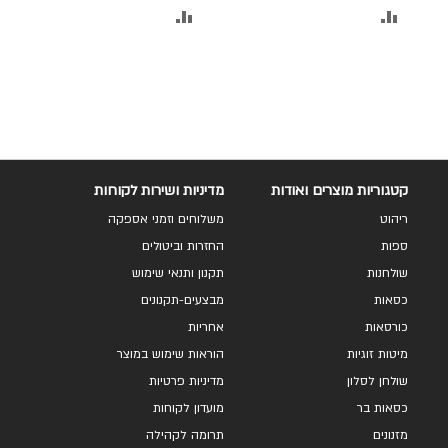
הוסף
הוסף
להשוואה
להשוואה
קטגוריות מוצרים ואודות
מדיניות ושירות לקוחות
ריהוט
משלוחים וזמני אספקה
ספות
החזרות וביטולים
שולחנות
תקנון ותנאי שימוש
כסאות
מבצעים-תקנונים
כורסאות
אחריות
מיטות זוגיות
הוראות שימוש במוצר
שולחן לסלון
מדיניות פרטיות
כסאות בר
מועדון לקוחות
מזנונים
תרומה לקהילה