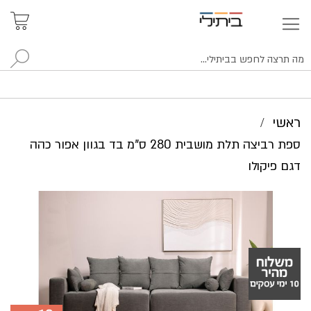
איתור
האזור
האישי
סניפים
לח
ראשי
ספת רביצה תלת מושבית 280 ס"מ בד בגוון אפור כהה
דגם פיקולו
לדלג
לסוף
של
גלריית
תמונות