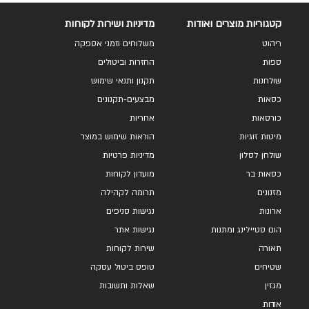
קטגוריות מוצרים ואודות
מדיניות ושירות לקוחות
ריהוט
משלוחים וזמני אספקה
ספות
החזרות וביטולים
שולחנות
תקנון ותנאי שימוש
כסאות
מבצעים-תקנונים
כורסאות
אחריות
מיטות זוגיות
הוראות שימוש במוצר
שולחן לסלון
מדיניות פרטיות
כסאות בר
מועדון לקוחות
מזנונים
תרומה לקהילה
ארונות
נגישות סניפים
הום סטיילינג ומתנות
נגישות אתר
תאורה
שירות לקוחות
שטיחים
טופס ביטול עסקה
מגזין
שאלות ותשובות
אודות