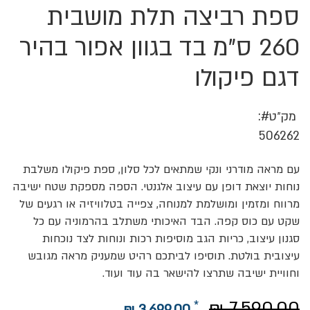
ספת רביצה תלת מושבית
לדלג
להתחלה
של
260 ס"מ בד בגוון אפור בהיר
גלריית
תמונות
דגם פיקולו
מק״ט
506262
עם מראה מודרני ונקי שמתאים לכל סלון, ספת פיקולו משלבת
נוחות יוצאת דופן עם עיצוב אלגנטי. הספה מספקת שטח ישיבה
מרווח ומזמין ומושלמת למנוחה, צפייה בטלוויזיה או רגעים של
שקט עם כוס קפה. הבד האיכותי משתלב בהרמוניה עם כל
סגנון עיצוב, כריות הגב מוסיפות רכות ונוחות לצד נוכחות
עיצובית בולטת. תוסיפו לביתכם רהיט שמעניק מראה מגובש
וחוויית ישיבה שתרצו להישאר בה עוד ועוד.
7,590.00 ₪