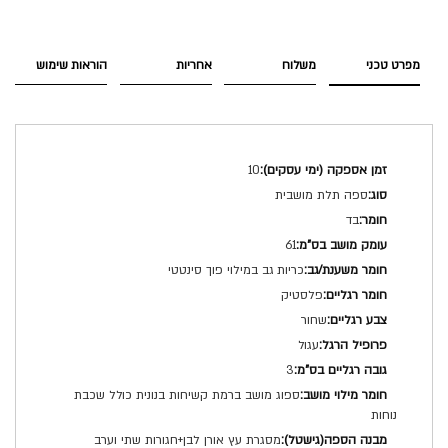
מפרט טכני
משלוח
אחריות
הוראות שימוש
מפרט
10
טכני
ספה תלת מושבית
בד
61
כריות גב במילוי פוך סינטטי
פלסטיק
שחור
עגול
3
ספוג מושב ברמת קשיחות בנונית כולל שכבת
נוחות
מסגרת עץ אורן לבן+חגורות שתי וערב