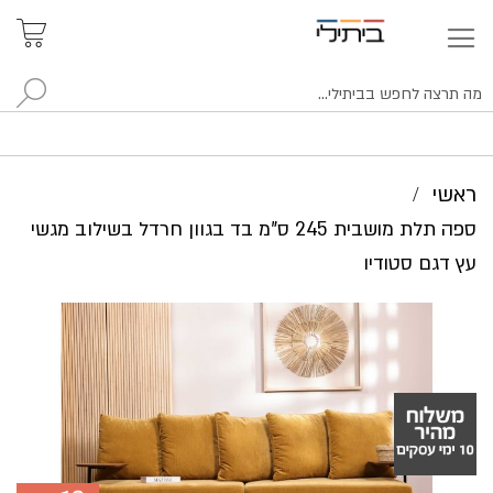
איתור
האזור
האישי
סניפים
לח
ראשי
ספה תלת מושבית 245 ס"מ בד בגוון חרדל בשילוב מגשי
עץ דגם סטודיו
לדלג
לסוף
של
גלריית
תמונות