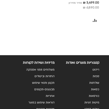
ס"מ בד בגוון בז' בשילוב
לסל
מחיר
3,499.00 ₪
מחיר מחירון
מגשי עץ דגם סטודיו
מבצע
6,890.00 ₪
הוסף
להשוואה
קטגוריות מוצרים ואודות
מדיניות ושירות לקוחות
ריהוט
משלוחים וזמני אספקה
ספות
החזרות וביטולים
שולחנות
תקנון ותנאי שימוש
כסאות
מבצעים-תקנונים
כורסאות
אחריות
מיטות זוגיות
הוראות שימוש במוצר