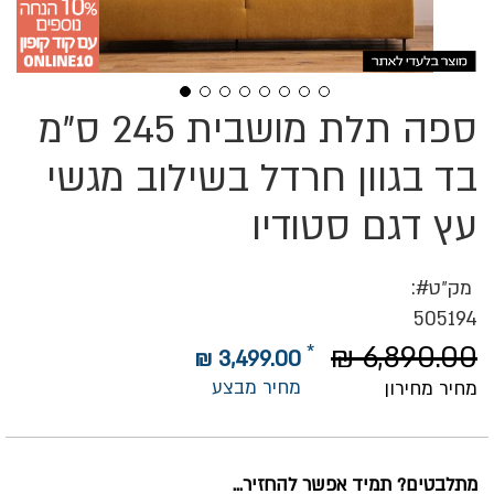
ספה תלת מושבית 245 ס"מ
לדלג
להתחלה
של
בד בגוון חרדל בשילוב מגשי
גלריית
תמונות
עץ דגם סטודיו
מק״ט
505194
6,890.00 ₪
3,499.00 ₪
מחיר מבצע
מחיר מחירון
מתלבטים? תמיד אפשר להחזיר...