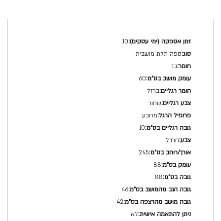
מפרט
10
טכני
ספה תלת מושבית
בד
60
ברזל
שחור
מרובע
10
חרדל
245
88
88
46
42
לא