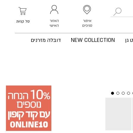
לחפש
איתור
האזור
סל קניות
סניפים
האישי
 גן
NEW COLLECTION
דובלה מזרנים