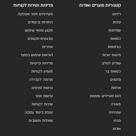
קטגוריות מוצרים ואודות
מדיניות ושירות לקוחות
ריהוט
משלוחים וזמני אספקה
ספות
החזרות וביטולים
שולחנות
תקנון ותנאי שימוש
כסאות
מבצעים-תקנונים
כורסאות
אחריות
מיטות זוגיות
הוראות שימוש במוצר
שולחן לסלון
מדיניות פרטיות
כסאות בר
מועדון לקוחות
מזנונים
תרומה לקהילה
ארונות
נגישות סניפים
הום סטיילינג ומתנות
נגישות אתר
תאורה
שירות לקוחות
שטיחים
טופס ביטול עסקה
מגזין
שאלות ותשובות
אודות