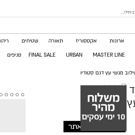
ארונות
אקססוריז
תאורה
שטיחים
ריהוט
MASTER LINE
URBAN
FINAL SALE
סניפים
מ בד
לדלג
לסוף
של
ץ
גלריית
תמונות