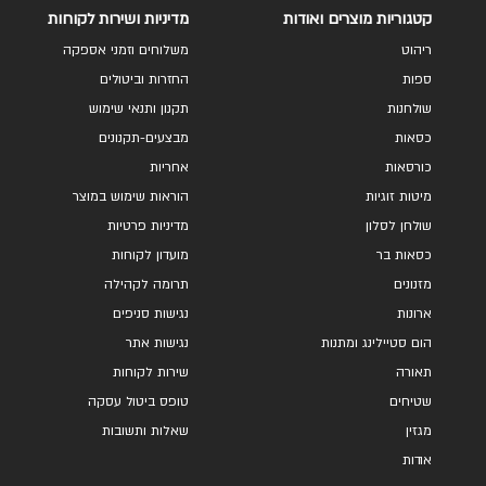
קטגוריות מוצרים ואודות
מדיניות ושירות לקוחות
ריהוט
משלוחים וזמני אספקה
ספות
החזרות וביטולים
שולחנות
תקנון ותנאי שימוש
כסאות
מבצעים-תקנונים
כורסאות
אחריות
מיטות זוגיות
הוראות שימוש במוצר
שולחן לסלון
מדיניות פרטיות
כסאות בר
מועדון לקוחות
מזנונים
תרומה לקהילה
ארונות
נגישות סניפים
הום סטיילינג ומתנות
נגישות אתר
תאורה
שירות לקוחות
שטיחים
טופס ביטול עסקה
מגזין
שאלות ותשובות
אודות