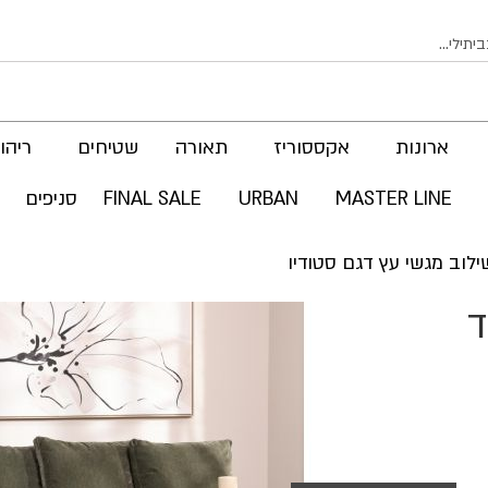
ארונות
אקססוריז
תאורה
שטיחים
ריהוט
MASTER LINE
URBAN
FINAL SALE
סניפים
מ בד
לדלג
לסוף
של
גלריית
תמונות