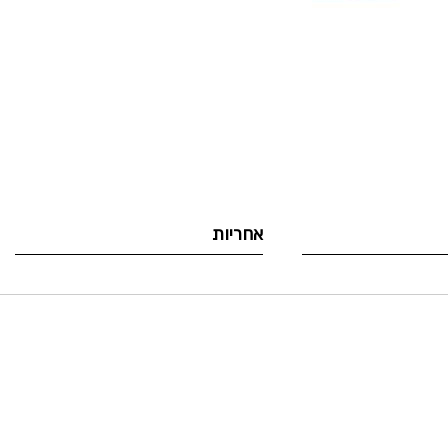
לדלג
להתחלה
של
גלריית
תמונות
אחריות