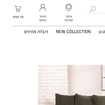
לחפש
איתור
האזור
סל קניות
סניפים
האישי
 גן
NEW COLLECTION
דובלה מזרנים