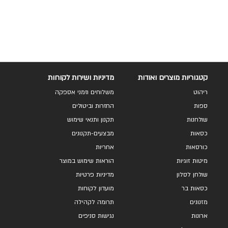
להשוואה
להשוואה
קטגוריות מוצרים ואודות
מדיניות ושירות לקוחות
ריהוט
משלוחים וזמני אספקה
ספות
החזרות וביטולים
שולחנות
תקנון ותנאי שימוש
כסאות
מבצעים-תקנונים
כורסאות
אחריות
מיטות זוגיות
הוראות שימוש במוצר
שולחן לסלון
מדיניות פרטיות
כסאות בר
מועדון לקוחות
מזנונים
תרומה לקהילה
ארונות
נגישות סניפים