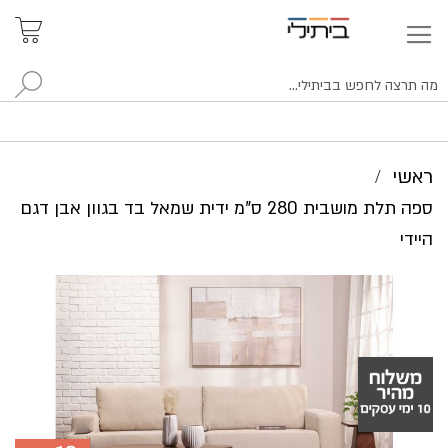
איתור
האזור
האישי
סניפים
לח
ראשי
ספה תלת מושבית 280 ס"מ ידית שמאל בד בגוון אבן דגם
היידי
לדלג
לסוף
של
גלריית
תמונות