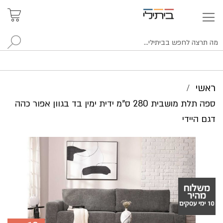
איתור
האזור
האישי
סניפים
לח
ראשי
ספה תלת מושבית 280 ס"מ ידית ימין בד בגוון אפור כהה
דגם היידי
לדלג
לסוף
של
גלריית
תמונות