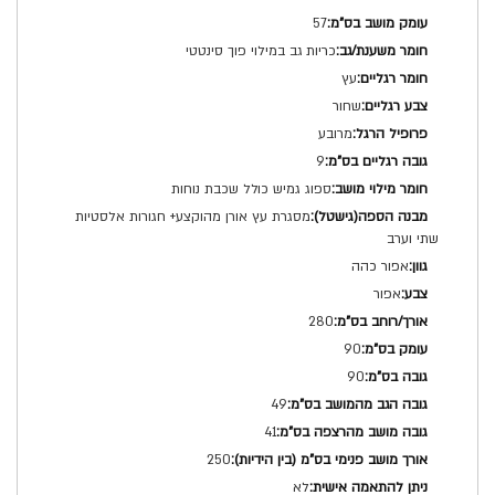
57
כריות גב במילוי פוך סינטטי
עץ
שחור
מרובע
9
ספוג גמיש כולל שכבת נוחות
מסגרת עץ אורן מהוקצע+ חגורות אלסטיות
שתי וערב
אפור כהה
אפור
280
90
90
49
41
250
לא