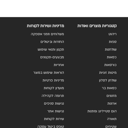
קטגוריות מוצרים ואודות
מדיניות ושירות לקוחות
ריהוט
משלוחים וזמני אספקה
ספות
החזרות וביטולים
שולחנות
תקנון ותנאי שימוש
כסאות
מבצעים-תקנונים
כורסאות
אחריות
מיטות זוגיות
הוראות שימוש במוצר
שולחן לסלון
מדיניות פרטיות
כסאות בר
מועדון לקוחות
מזנונים
תרומה לקהילה
ארונות
נגישות סניפים
הום סטיילינג ומתנות
נגישות אתר
תאורה
שירות לקוחות
שטיחים
טופס ביטול עסקה