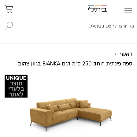
איתור
האזור
האישי
סניפים
לח
ראשי
ספה פינתית רוחב 250 ס"מ דגם BIANKA בגוון צהוב
לדלג
לסוף
של
גלריית
תמונות