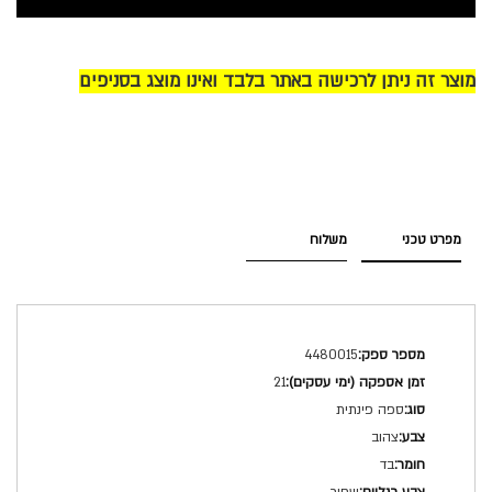
מוצר זה ניתן לרכישה באתר בלבד ואינו מוצג בסניפים
מפרט טכני
משלוח
מפרט
4480015
טכני
21
ספה פינתית
צהוב
בד