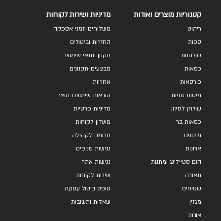
קטגוריות מוצרים ואודות
מדיניות ושירות לקוחות
ריהוט
משלוחים וזמני אספקה
ספות
החזרות וביטולים
שולחנות
תקנון ותנאי שימוש
כסאות
מבצעים-תקנונים
כורסאות
אחריות
מיטות זוגיות
הוראות שימוש במוצר
שולחן לסלון
מדיניות פרטיות
כסאות בר
מועדון לקוחות
מזנונים
תרומה לקהילה
ארונות
נגישות סניפים
הום סטיילינג ומתנות
נגישות אתר
תאורה
שירות לקוחות
שטיחים
טופס ביטול עסקה
מגזין
שאלות ותשובות
אודות