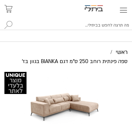
איתור
האזור
האישי
סניפים
לח
ראשי
ספה פינתית רוחב 250 ס"מ דגם BIANKA בגוון בז'
לדלג
לסוף
של
גלריית
תמונות