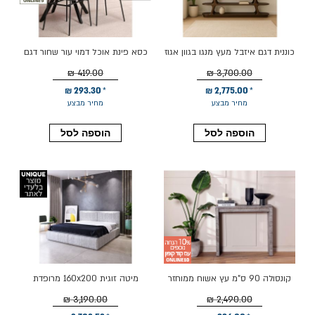
כוננית דגם איזבל מעץ מנגו בגוון אגוז
כסא פינת אוכל דמוי עור שחור דגם
ZIKO
419.00 ₪
3,700.00 ₪
293.30 ₪
2,775.00 ₪
מחיר מבצע
מחיר מבצע
הוספה לסל
הוספה לסל
קונסולה 90 ס"מ עץ אשוח ממוחזר
מיטה זוגית 160x200 מרופדת
בגוון אפור מעושן דגם אורלינס
קטיפה דגם גריזלי גוון אפור בהיר
3,190.00 ₪
2,490.00 ₪