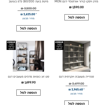
מזרן ויסקו קירור אורתופדי דגם MON
מיטת בועה 180/200 ס"מ בעיצוב
מידה 140/190 בעובי 25 ס״מ
יוקרתי בגוון אפור
1,590.00 ₪
3,500.00 ₪
2,625.00 ₪
הוספה לסל
מחיר מבצע
הוספה לסל
ספרייה מעוצבת ויוקרתית דגם
סט זוג כונניות מדפים מעוצבים דגם
אליאנה בגוון אופוייט ושמפניה
749
1,699.90 ₪
3,499.00 ₪
2,965.40 ₪
הוספה לסל
מחיר מבצע
הוספה לסל