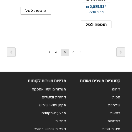
2,025.53 ₪
הוספה לסל
מחיר מבצע
הוספה לסל
עמוד
עמוד
קודם
עמוד
הַבָּא
עמוד
עמוד
You're
עמוד
עמוד
7
6
5
4
3
currently
reading
page
קטגוריות מוצרים ואודות
מדיניות ושירות לקוחות
ריהוט
משלוחים וזמני אספקה
ספות
החזרות וביטולים
שולחנות
תקנון ותנאי שימוש
כסאות
מבצעים-תקנונים
כורסאות
אחריות
מיטות זוגיות
הוראות שימוש במוצר