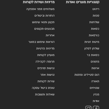
קטגוריות מוצרים ואודות
מדיניות ושירות לקוחות
ריהוט
משלוחים וזמני אספקה
ספות
החזרות וביטולים
שולחנות
תקנון ותנאי שימוש
כסאות
מבצעים-תקנונים
כורסאות
אחריות
מיטות זוגיות
הוראות שימוש במוצר
שולחן לסלון
מדיניות פרטיות
כסאות בר
מועדון לקוחות
מזנונים
תרומה לקהילה
ארונות
נגישות סניפים
הום סטיילינג ומתנות
נגישות אתר
תאורה
שירות לקוחות
שטיחים
טופס ביטול עסקה
מגזין
שאלות ותשובות
אודות