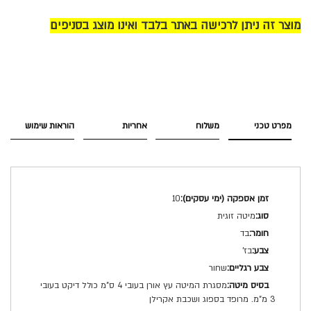
מוצר זה ניתן לרכישה באתר בלבד ואינו מוצג בסניפים
מפרט טכני
משלוח
אחריות
הוראות שימוש
מפרט
10
טכני
מיטה זוגית
בד
בז'
שחור
מסגרת המיטה עץ אורן בעובי 4 ס"מ כולל דיקט בעובי
3 מ"מ. מרופד בספוג ושכבת אקרילן