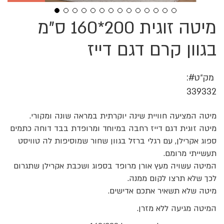
מיטה זוגית 200*160 ס"מ
לדלג
להתחלה
של
בגוון קרם דגם דייז
גלריית
תמונות
מק״ט
339332
מיטה המציעה חוויית שינה יוקרתית במראה שונה ומקורי.
מיטה זוגית דגם דייז רחבה במיוחד ומרופדת בבד דוחה כתמים
ספוג אקרילן, עם רגלי ברזל בגוון שחור שמוסיפות לה טוויסט
תעשייתי מרומם.
המיטה עשויה מעץ אורן מרופד בספוג ושכבת אקרילן שתגרום
לכך שלא תרצו לקום ממנה.
מיטה שלא תשאיר אתכם אדישים.
המיטה מגיעה ללא מזרן.