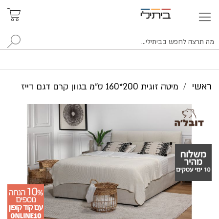
איתור
האזור
האישי
סניפים
לח
ראשי
מיטה זוגית 200*160 ס"מ בגוון קרם דגם דייז
לדלג
לסוף
של
גלריית
תמונות