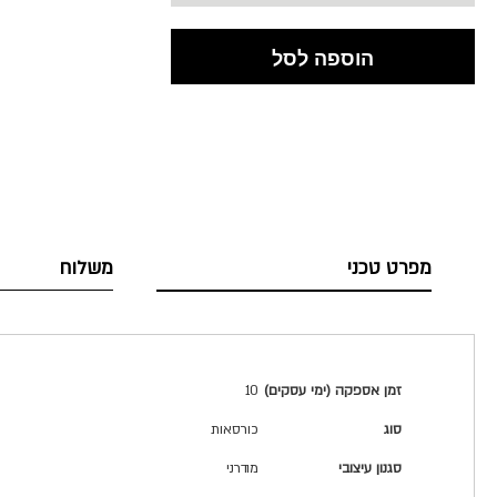
הוספה לסל
מפרט טכני
משלוח
מפרט
זמן אספקה (ימי עסקים)
10
טכני
סוג
כורסאות
סגנון עיצובי
מודרני