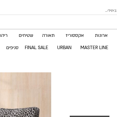
ארונות
אקססוריז
תאורה
שטיחים
ריהוט
MASTER LINE
URBAN
FINAL SALE
סניפים
לדלג
לסוף
של
גלריית
תמונות