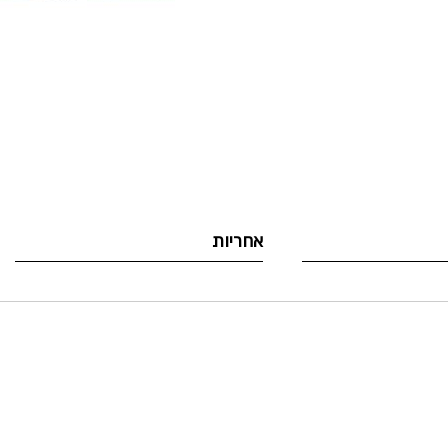
לדלג
להתחלה
של
גלריית
תמונות
אחריות