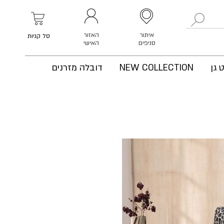
לחפש
איתור
האזור
סל קניות
סניפים
האישי
 גן
NEW COLLECTION
דובלה מזרנים