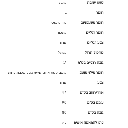
סגנון ישיבה
מרבץ
חומר
בד
חומר משענת/גב
פוך סינטטי
חומר רגליים
מתכת
צבע רגליים
שחור
פרופיל הרגל
מעוגל
גובה רגליים בס"מ
14
חומר מילוי מושב
מושב ספוג אדום גמיש כולל שכבת נוחות
צבע
שחור
אורך/רוחב בס"מ
94
עומק בס"מ
90
גובה בס"מ
80
ניתן להתאמה אישית
לא