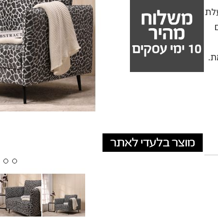
עלת
ת.