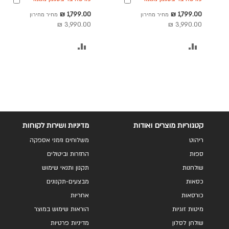
גוון אפור דגם שושו
גוון אפור כהה דגם שושו
לסל
לסל
מחיר
מחיר
1,799.00 ₪
1,799.00 ₪
מחיר מחירון
מחיר מחירון
מבצע
מבצע
3,990.00 ₪
3,990.00 ₪
הוסף
הוסף
להשוואה
להשוואה
קטגוריות מוצרים ואודות
מדיניות ושירות לקוחות
ריהוט
משלוחים וזמני אספקה
ספות
החזרות וביטולים
שולחנות
תקנון ותנאי שימוש
כסאות
מבצעים-תקנונים
כורסאות
אחריות
מיטות זוגיות
הוראות שימוש במוצר
שולחן לסלון
מדיניות פרטיות