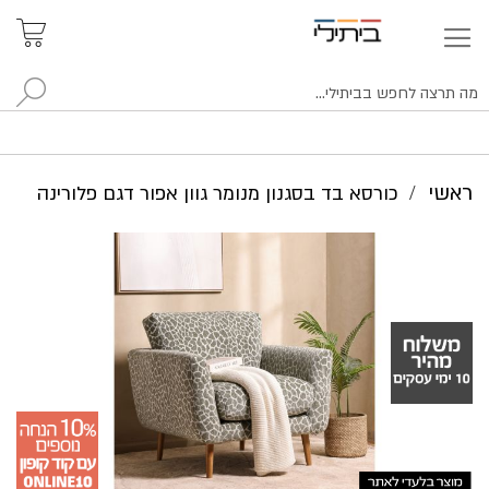
איתור
האזור
האישי
סניפים
לח
ראשי
כורסא בד בסגנון מנומר גוון אפור דגם פלורינה
לדלג
לסוף
של
גלריית
תמונות