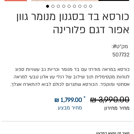
כורסא בד בסגנון מנומר גוון
לדלג
להתחלה
של
אפור דגם פלורינה
גלריית
תמונות
מק״ט
507732
כורסא במראה מודרני עם בד מנומר וכריות גב עשויות ספוג
לנוחות מקסימלית תוך שילוב של רגלי עץ אלון טבעי למראה
אסתטי ומוקפד. הכורסא שתגרום לכולם לבוא להתארח אצלך.
3,990.00 ₪
1,799.00 ₪
מחיר מבצע
מחיר מחירון
מוצר זה נמצא במבצע