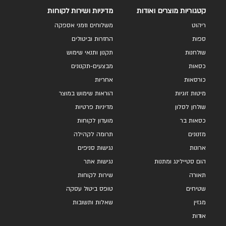
קטגוריות מוצרים ואודות
מדיניות ושירות לקוחות
ריהוט
משלוחים וזמני אספקה
ספות
החזרות וביטולים
שולחנות
תקנון ותנאי שימוש
כסאות
מבצעים-תקנונים
כורסאות
אחריות
מיטות זוגיות
הוראות שימוש במוצר
שולחן לסלון
מדיניות פרטיות
כסאות בר
מועדון לקוחות
מזנונים
תרומה לקהילה
ארונות
נגישות סניפים
הום סטיילינג ומתנות
נגישות אתר
תאורה
שירות לקוחות
שטיחים
טופס ביטול עסקה
מגזין
שאלות ותשובות
אודות