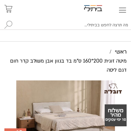
איתור
האזור
האישי
סניפים
לח
ראשי
מיטה זוגית 200*160 ס"מ בד בגוון אבן משולב קדר חום
דגם ליסה
לדלג
לסוף
של
גלריית
תמונות