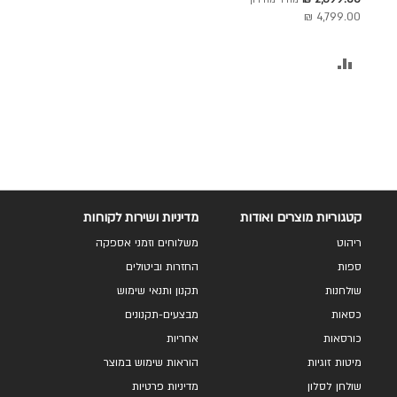
מחיר מחירון
אבן משולב קדר חום דגם
מבצע
4,799.00 ₪
ליסה
הוסף
להשוואה
קטגוריות מוצרים ואודות
מדיניות ושירות לקוחות
ריהוט
משלוחים וזמני אספקה
ספות
החזרות וביטולים
שולחנות
תקנון ותנאי שימוש
כסאות
מבצעים-תקנונים
כורסאות
אחריות
מיטות זוגיות
הוראות שימוש במוצר
שולחן לסלון
מדיניות פרטיות