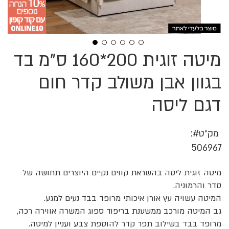
מיטה זוגית 200*160 ס"מ בד
לדלג
להתחלה
של
בגוון אבן משולב קדר חום
גלריית
תמונות
דגם ליסה
מק״ט
506967
מיטה זוגית ליסה בהשראת קווים נקיים היוצרים תחושה של
סדר והרמוניה.
המיטה עשויה עץ אורן איכותי מרופד בבד נעים למגע.
גב המיטה מורכב ממשענת בריפוד ספוג המשרה אווירה רכה,
מרופד בבד בשילוב תפר קדר להוספת צבע ועניין למיטה.