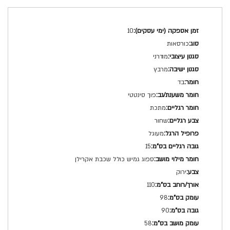
מפרט
10
טכני
כורסאות
מודרני
מרבץ
בד
פוך סינטטי
מתכת
שחור
מעוגל
15
ספוג גמיש כולל שכבת אקרילן
ירוק
110
98
90
58