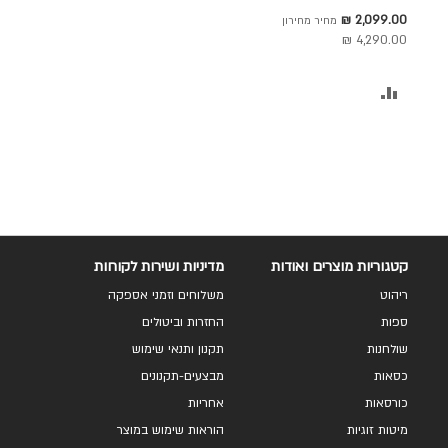
דגם נורי
לסל
מחיר
2,099.00 ₪
מחיר מחירון
מבצע
4,290.00 ₪
הוסף
להשוואה
קטגוריות מוצרים ואודות
מדיניות ושירות לקוחות
ריהוט
משלוחים וזמני אספקה
ספות
החזרות וביטולים
שולחנות
תקנון ותנאי שימוש
כסאות
מבצעים-תקנונים
כורסאות
אחריות
מיטות זוגיות
הוראות שימוש במוצר