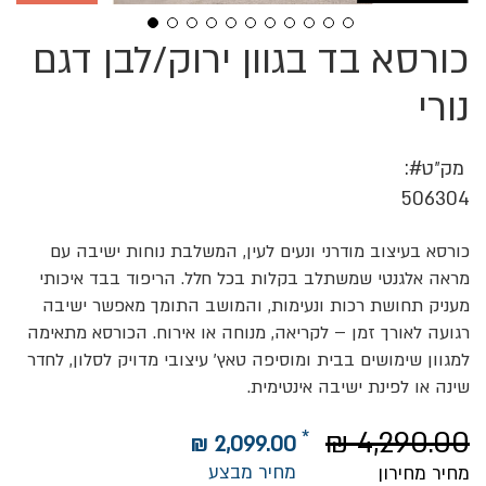
כורסא בד בגוון ירוק/לבן דגם
לדלג
להתחלה
של
נורי
גלריית
תמונות
מק״ט
506304
כורסא בעיצוב מודרני ונעים לעין, המשלבת נוחות ישיבה עם
מראה אלגנטי שמשתלב בקלות בכל חלל. הריפוד בבד איכותי
מעניק תחושת רכות ונעימות, והמושב התומך מאפשר ישיבה
רגועה לאורך זמן – לקריאה, מנוחה או אירוח. הכורסא מתאימה
למגוון שימושים בבית ומוסיפה טאץ’ עיצובי מדויק לסלון, לחדר
שינה או לפינת ישיבה אינטימית.
4,290.00 ₪
2,099.00 ₪
מחיר מבצע
מחיר מחירון