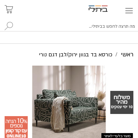
איתור
האזור
האישי
סניפים
לח
ראשי
כורסא בד בגוון ירוק/לבן דגם נורי
לדלג
לסוף
של
גלריית
תמונות