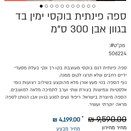
ספה פינתית בוקסי ימין בד
לדלג
להתחלה
של
בגוון אבן 300 ס"מ
גלריית
תמונות
מק״ט
506224
ספה פינתית דגם בוקסי מעוצבת בקו רך ונקי בעלת מסעדי
ידיים רחבים שלא תרצו לקום ממנה.
גוף הספה בנוי מעץ אורן מלא מהוקצע בשילוב רצועות גומי
אלסטיות וגמישות בצורת שתי וערב לתמיכה מלאה למושבים.
הספה מיוצרת בישראל. ריפוד נעים למגע בגוון אבן הנותן לספה
מראה יוקרתי ועשיר.
9,590.00 ₪
4,199.00 ₪
מחיר מחירון
מחיר מבצע