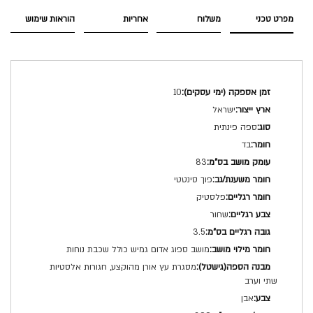
מפרט טכני
משלוח
אחריות
הוראות שימוש
מפרט
10
טכני
ישראל
ספה פינתית
בד
83
פוך סינטטי
פלסטיק
שחור
3.5
מושב ספוג אדום גמיש כולל שכבת נוחות
מסגרת עץ אורן מהוקצע, חגורות אלסטיות
שתי וערב
אבן