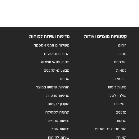
קטגוריות מוצרים ואודות
מדיניות ושירות לקוחות
ריהוט
משלוחים וזמני אספקה
ספות
החזרות וביטולים
שולחנות
תקנון ותנאי שימוש
כסאות
מבצעים-תקנונים
כורסאות
אחריות
מיטות זוגיות
הוראות שימוש במוצר
שולחן לסלון
מדיניות פרטיות
כסאות בר
מועדון לקוחות
מזנונים
תרומה לקהילה
ארונות
נגישות סניפים
הום סטיילינג ומתנות
נגישות אתר
תאורה
שירות לקוחות