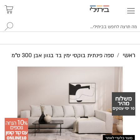
איתור
האזור
האישי
סניפים
לח
ראשי
ספה פינתית בוקסי ימין בד בגוון אבן 300 ס"מ
לדלג
לסוף
של
גלריית
תמונות