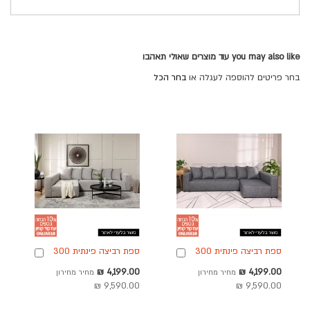
you may also like עוד מוצרים שאולי תאהבו
בחר פריטים להוספה לעגלה או
בחר הכל
ספת רביצה פינתית 300
ספת רביצה פינתית 300
הוספה
הוספה
ס"מ בוקסי ימין בד בגוון
ס"מ שמאל בד אפור בהיר
לסל
לסל
מחיר
מחיר
4,199.00 ₪
4,199.00 ₪
מחיר מחירון
מחיר מחירון
כחול ג'ינס
דגם בוקסי
מבצע
מבצע
9,590.00 ₪
9,590.00 ₪