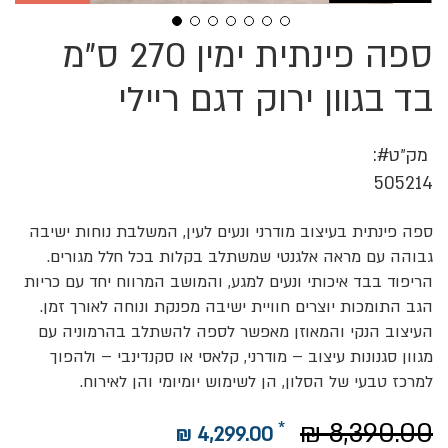
ספה פינתית ימין 270 ס"מ
לדלג
להתחלה
של
בד בגוון ירוק דגם ריילי
גלריית
תמונות
מק״ט
505214
ספה פינתית בעיצוב מודרני ונעים לעין, המשלבת נוחות ישיבה
גבוהה עם מראה אלגנטי שמשתלב בקלות בכל חלל מגורים.
הריפוד בבד איכותי ונעים למגע, והמושב המרווח יחד עם כריות
הגב התומכות יוצרים חוויית ישיבה מפנקת ונוחה לאורך זמן.
העיצוב הנקי והמאוזן מאפשר לספה להשתלב בהרמוניה עם
מגוון סגנונות עיצוב – מודרני, קלאסי או סקנדינבי – ולהפוך
למרכז טבעי של הסלון, הן לשימוש יומיומי והן לאירוח.
8,390.00 ₪
4,299.00 ₪