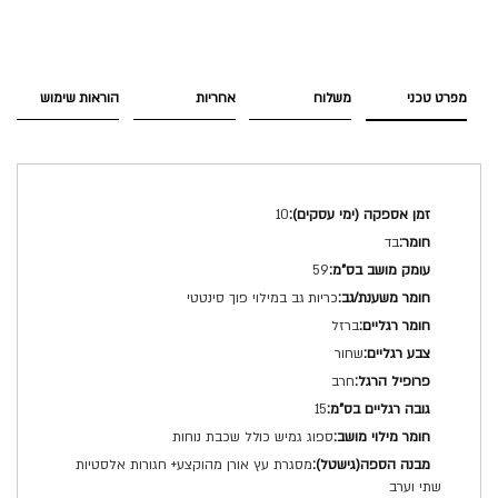
מפרט טכני
משלוח
אחריות
הוראות שימוש
מפרט
10
טכני
בד
59
כריות גב במילוי פוך סינטטי
ברזל
שחור
חרב
15
ספוג גמיש כולל שכבת נוחות
מסגרת עץ אורן מהוקצע+ חגורות אלסטיות
שתי וערב