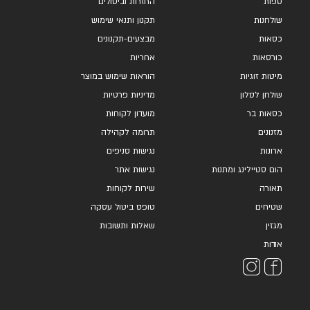
ספות
החזרות וביטולים
שולחנות
תקנון ותנאי שימוש
כסאות
מבצעים-תקנונים
כורסאות
אחריות
מיטות זוגיות
הוראות שימוש במוצר
שולחן לסלון
מדיניות פרטיות
כסאות בר
מועדון לקוחות
מזנונים
תרומה לקהילה
ארונות
נגישות סניפים
הום סטיילינג ומתנות
נגישות אתר
תאורה
שירות לקוחות
שטיחים
טופס ביטול עסקה
מגזין
שאלות ותשובות
אודות