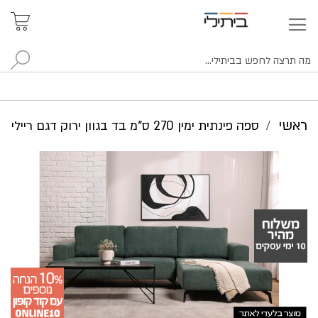
איתור
האזור
האישי
סניפים
לח
ראשי
ספה פינתית ימין 270 ס"מ בד בגוון ירוק דגם ריילי
לדלג
לסוף
של
גלריית
תמונות