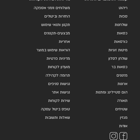
ריהוט
משלוחים וזמני אספקה
ספות
החזרות וביטולים
שולחנות
תקנון ותנאי שימוש
כסאות
מבצעים-תקנונים
כורסאות
אחריות
מיטות זוגיות
הוראות שימוש במוצר
שולחן לסלון
מדיניות פרטיות
כסאות בר
מועדון לקוחות
מזנונים
תרומה לקהילה
ארונות
נגישות סניפים
הום סטיילינג ומתנות
נגישות אתר
תאורה
שירות לקוחות
שטיחים
טופס ביטול עסקה
מגזין
שאלות ותשובות
אודות