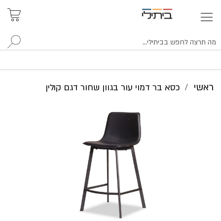
איתור
האזור
האישי
סניפים
לח
ראשי
כסא בר דמוי עור בגוון שחור דגם קולין
לדלג
לסוף
של
גלריית
תמונות