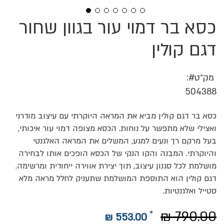
כסא בר דמוי עור בגוון שחור
לדלג
להתחלה
של
דגם קולין
גלריית
תמונות
מק״ט
504388
כסא בר דגם קולין מביא את המראה היוקרתי עם עיצוב מודרני
ואצילי שלא מתפשר על נוחות. הכסא מצופה דמוי עור איכותי,
בעל מרקם רך ונעים למגע, המשלים את המראה האלגנטי
והיוקרתי. המבנה והקו הנקי של הכסא הופכים אותו לבחירה
מושלמת לכל סגנון עיצוב, תוך יצירת אווירה ייחודית ומרשימה.
דגם קולין הוא התוספת המושלמת שתעניק לחלל מראה מלא
סטייל ואלגנטיות.
790.00 ₪
553.00 ₪