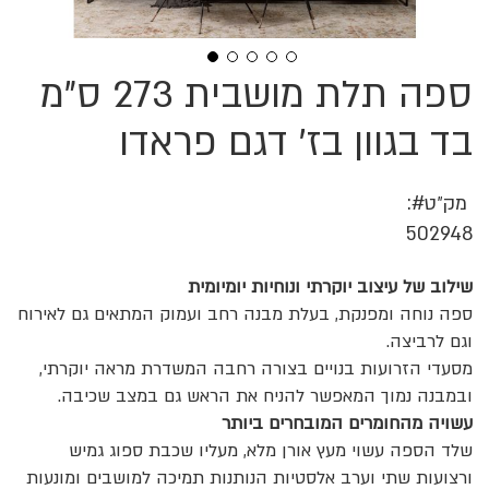
ספה תלת מושבית 273 ס"מ
לדלג
להתחלה
של
בד בגוון בז' דגם פראדו
גלריית
תמונות
מק״ט
502948
שילוב של עיצוב יוקרתי ונוחיות יומיומית
ספה נוחה ומפנקת, בעלת מבנה רחב ועמוק המתאים גם לאירוח
וגם לרביצה.
מסעדי הזרועות בנויים בצורה רחבה המשדרת מראה יוקרתי,
ובמבנה נמוך המאפשר להניח את הראש גם במצב שכיבה.
עשויה מהחומרים המובחרים ביותר
שלד הספה עשוי מעץ אורן מלא, מעליו שכבת ספוג גמיש
ורצועות שתי וערב אלסטיות הנותנות תמיכה למושבים ומונעות