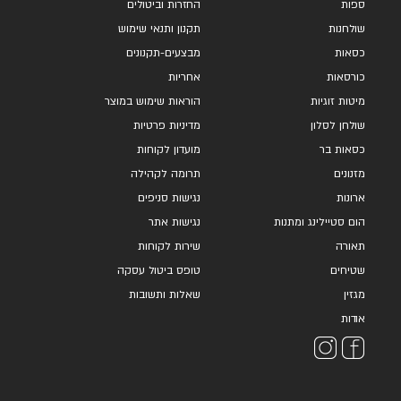
ספות
החזרות וביטולים
שולחנות
תקנון ותנאי שימוש
כסאות
מבצעים-תקנונים
כורסאות
אחריות
מיטות זוגיות
הוראות שימוש במוצר
שולחן לסלון
מדיניות פרטיות
כסאות בר
מועדון לקוחות
מזנונים
תרומה לקהילה
ארונות
נגישות סניפים
הום סטיילינג ומתנות
נגישות אתר
תאורה
שירות לקוחות
שטיחים
טופס ביטול עסקה
מגזין
שאלות ותשובות
אודות