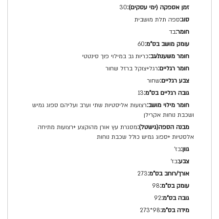
מפרט
30
טכני
ספה תלת מושבית
בד
60
כריות גב במילוי פוך סינטטי
רגל+צוקל ברזל שחור
שחור
13
רצועות אליסטיות שתי וערב ועליהם ספוג גמיש
ושכבת נוחות אקרילן
מסגרת עץ אורן מהוקצע +רצועות מתיחה
אלסטיות +ספוג גמיש כולל שכבת נוחות
בז'
בז'
273
98
92
98*273