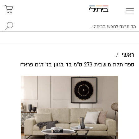
איתור
האזור
האישי
סניפים
לח
ראשי
ספה תלת מושבית 273 ס"מ בד בגוון בז' דגם פראדו
לדלג
לסוף
של
גלריית
תמונות