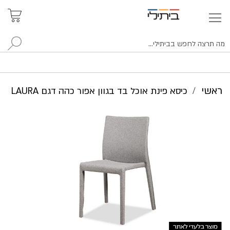
איתור
האזור
האישי
סניפים
לח
ראשי
כיסא פינת אוכל בד בגוון אפור כהה דגם LAURA
לדלג
לסוף
של
גלריית
תמונות