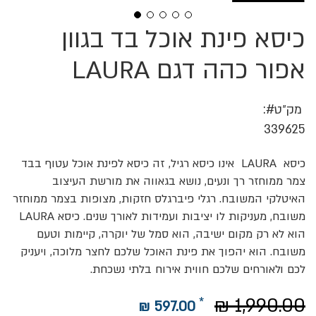
כיסא פינת אוכל בד בגוון
לדלג
להתחלה
של
אפור כהה דגם LAURA
גלריית
תמונות
מק״ט
339625
כיסא LAURA אינו כיסא רגיל, זה כיסא לפינת אוכל עטוף בבד
צמר ממוחזר רך ונעים, נושא בגאווה את מורשת העיצוב
האיטלקי המשובח. רגלי פיברגלס חזקות, מצופות בצמר ממוחזר
משובח, מעניקות לו יציבות ועמידות לאורך שנים. כיסא LAURA
הוא לא רק מקום ישיבה, הוא סמל של יוקרה, קיימות וטעם
משובח. הוא יהפוך את פינת האוכל שלכם לחצר מלוכה, ויעניק
לכם ולאורחים שלכם חווית אירוח בלתי נשכחת.
1,990.00 ₪
597.00 ₪