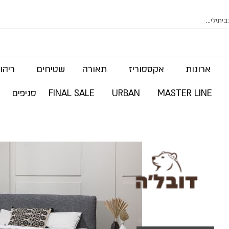
ארונות
אקססוריז
תאורה
שטיחים
ריהוט
MASTER LINE
URBAN
FINAL SALE
סניפים
לדלג
לסוף
של
גלריית
תמונות