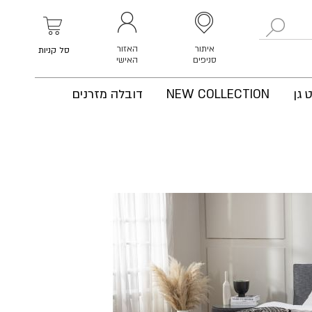
לחפש
איתור
האזור
סל קניות
סניפים
האישי
 גן
NEW COLLECTION
דובלה מזרנים