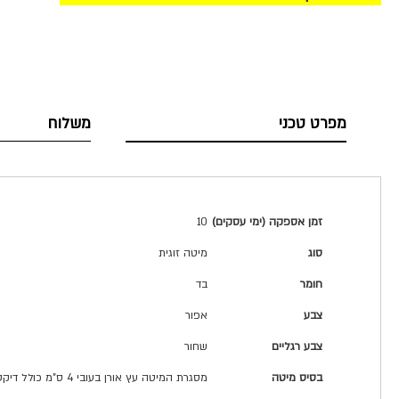
מפרט טכני
משלוח
מפרט
זמן אספקה (ימי עסקים)
10
טכני
סוג
מיטה זוגית
חומר
בד
צבע
אפור
צבע רגליים
שחור
בסיס מיטה
מסגרת המיטה עץ אורן בעובי 4 ס"מ כולל דיקט בעובי 3 מ"מ. מרופד בספוג ושכבת אקרילן