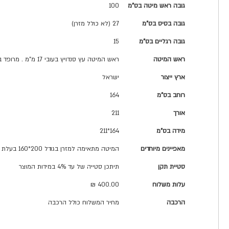
גובה ראש מיטה בס"מ
100
גובה בסיס בס"מ
27 (לא כולל מזרן)
גובה רגליים בס"מ
15
ראש המיטה
ראש המיטה עץ סנדויץ בעובי 17 מ"מ . מרופד בספוג ושכבת אקרילן.
ארץ ייצור
ישראל
רוחב בס"מ
164
אורך
211
מידה בס"מ
164*211
מאפיינים מיוחדים
המיטה מתאימה למזרן בגודל 200*160 בעלת רגל ברזל מעוצבת. גובה ראש המיטה מהרצפה 100 ס"מ
סטיית תקן
תיתכן סטייה של עד 4% במידות המוצר
עלות משלוח
400.00 ₪
הרכבה
מחיר המשלוח כולל הרכבה