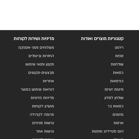
להשוואה
להשוואה
קטגוריות מוצרים ואודות
מדיניות ושירות לקוחות
ריהוט
משלוחים וזמני אספקה
ספות
החזרות וביטולים
שולחנות
תקנון ותנאי שימוש
כסאות
מבצעים-תקנונים
כורסאות
אחריות
מיטות זוגיות
הוראות שימוש במוצר
שולחן לסלון
מדיניות פרטיות
כסאות בר
מועדון לקוחות
מזנונים
תרומה לקהילה
ארונות
נגישות סניפים
הום סטיילינג ומתנות
נגישות אתר