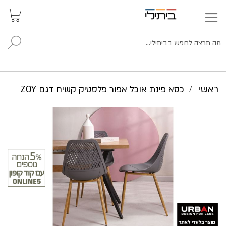
איתור
האזור
האישי
סניפים
לח
ראשי
כסא פינת אוכל אפור פלסטיק קשיח דגם ZOY
לדלג
לסוף
של
גלריית
תמונות