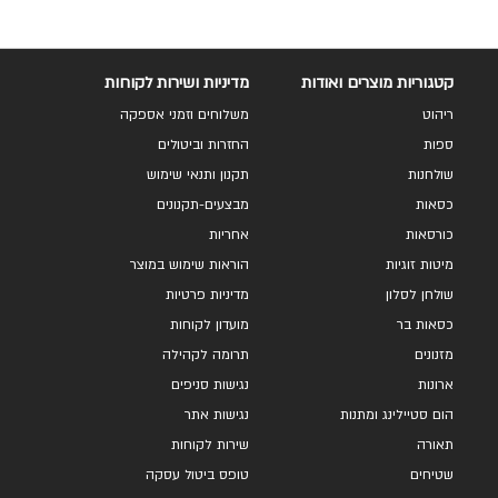
קטגוריות מוצרים ואודות
מדיניות ושירות לקוחות
ריהוט
משלוחים וזמני אספקה
ספות
החזרות וביטולים
שולחנות
תקנון ותנאי שימוש
כסאות
מבצעים-תקנונים
כורסאות
אחריות
מיטות זוגיות
הוראות שימוש במוצר
שולחן לסלון
מדיניות פרטיות
כסאות בר
מועדון לקוחות
מזנונים
תרומה לקהילה
ארונות
נגישות סניפים
הום סטיילינג ומתנות
נגישות אתר
תאורה
שירות לקוחות
שטיחים
טופס ביטול עסקה