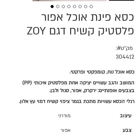
כסא פינת אוכל אפור
לדלג
להתחלה
של
פלסטיק קשיח דגם ZOY
גלריית
תמונות
מק״ט
304412
כסא אוכל נוח, קומפקטי ופרקטי.
המושב והגב עשויים יציקה אחת מפלסטיק איכותי (PP)
בצבעים אופנתיים: ירקרק, אפור, סגול ולבן.
רגלי הכסא עשויות מתכת בגמר ציפוי קשיח דמוי עץ אלון.
עיצוב
מודרני
צבע
אפור