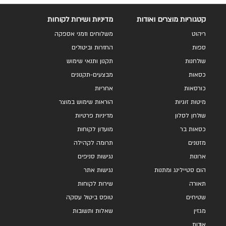
קטגוריות מוצרים ואודות
מדיניות ושירות לקוחות
ריהוט
משלוחים וזמני אספקה
ספות
החזרות וביטולים
שולחנות
תקנון ותנאי שימוש
כסאות
מבצעים-תקנונים
כורסאות
אחריות
מיטות זוגיות
הוראות שימוש במוצר
שולחן לסלון
מדיניות פרטיות
כסאות בר
מועדון לקוחות
מזנונים
תרומה לקהילה
ארונות
נגישות סניפים
הום סטיילינג ומתנות
נגישות אתר
תאורה
שירות לקוחות
שטיחים
טופס ביטול עסקה
מגזין
שאלות ותשובות
אודות