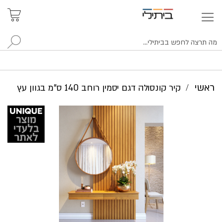
איתור
האזור
האישי
סניפים
לח
ראשי
קיר קונסולה דגם יסמין רוחב 140 ס"מ בגוון עץ
לדלג
לסוף
של
גלריית
תמונות