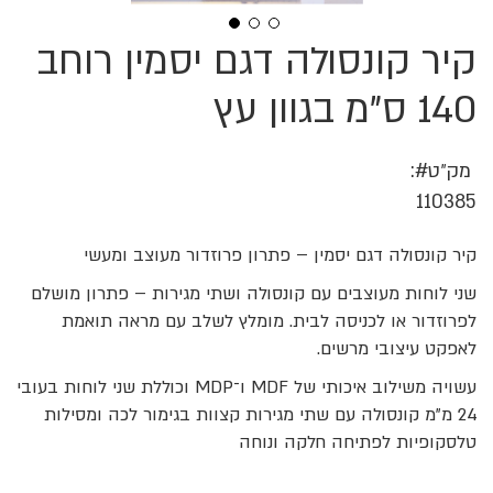
קיר קונסולה דגם יסמין רוחב
לדלג
להתחלה
של
140 ס"מ בגוון עץ
גלריית
תמונות
מק״ט
110385
קיר קונסולה דגם יסמין – פתרון פרוזדור מעוצב ומעשי
שני לוחות מעוצבים עם קונסולה ושתי מגירות – פתרון מושלם
לפרוזדור או לכניסה לבית. מומלץ לשלב עם מראה תואמת
לאפקט עיצובי מרשים.
עשויה משילוב איכותי של MDF ו־MDP וכוללת שני לוחות בעובי
24 מ"מ קונסולה עם שתי מגירות קצוות בגימור לכה ומסילות
טלסקופיות לפתיחה חלקה ונוחה