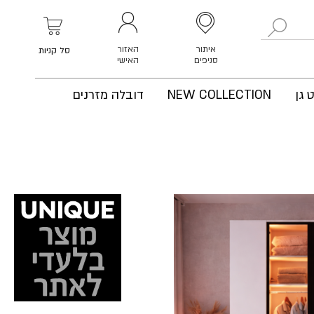
לחפש
איתור
האזור
סל קניות
סניפים
האישי
 גן
NEW COLLECTION
דובלה מזרנים