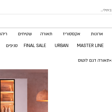
ארונות
אקססוריז
תאורה
שטיחים
ריהוט
MASTER LINE
URBAN
FINAL SALE
סניפים
לדלג
לסוף
של
גלריית
תמונות