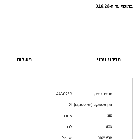
בתוקף עד ה-31.8.26
מפרט טכני
משלוח
מפרט
מספר ספק
4480253
טכני
זמן אספקה (ימי עסקים)
21
סוג
ארונות
צבע
לבן
ארץ ייצור
ישראל