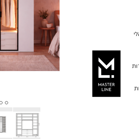
לי
ידות
ת