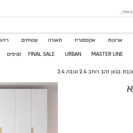
ארונות
אקססוריז
תאורה
שטיחים
ריהוט
MASTER LINE
URBAN
FINAL SALE
סניפים
יא
לדלג
לסוף
של
גלריית
תמונות