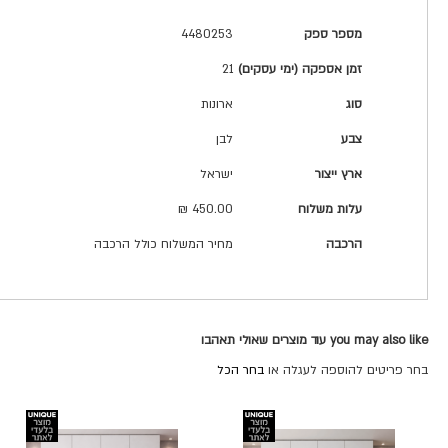
מפרט
מספר ספק
4480253
טכני
זמן אספקה (ימי עסקים)
21
סוג
ארונות
צבע
לבן
ארץ ייצור
ישראל
עלות משלוח
450.00 ₪
הרכבה
מחיר המשלוח כולל הרכבה
you may also like עוד מוצרים שאולי תאהבו
בחר פריטים להוספה לעגלה או
בחר הכל