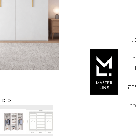
,
ם
ירה
כם