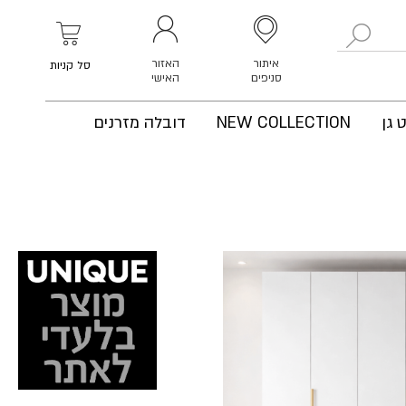
לחפש
איתור
האזור
סל קניות
סניפים
האישי
 גן
NEW COLLECTION
דובלה מזרנים