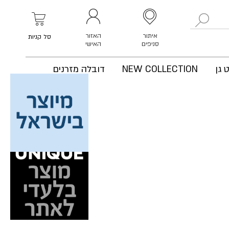
לחפש
איתור
האזור
סל קניות
סניפים
האישי
 גן
NEW COLLECTION
דובלה מזרנים