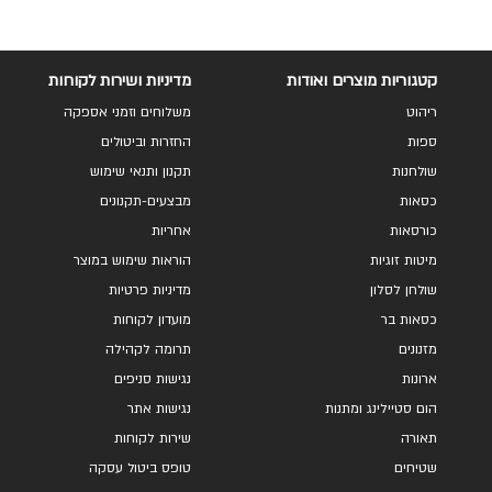
קטגוריות מוצרים ואודות
מדיניות ושירות לקוחות
ריהוט
משלוחים וזמני אספקה
ספות
החזרות וביטולים
שולחנות
תקנון ותנאי שימוש
כסאות
מבצעים-תקנונים
כורסאות
אחריות
מיטות זוגיות
הוראות שימוש במוצר
שולחן לסלון
מדיניות פרטיות
כסאות בר
מועדון לקוחות
מזנונים
תרומה לקהילה
ארונות
נגישות סניפים
הום סטיילינג ומתנות
נגישות אתר
תאורה
שירות לקוחות
שטיחים
טופס ביטול עסקה