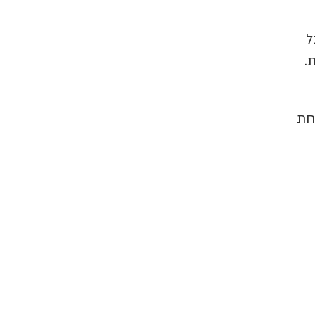
ל
.
חת