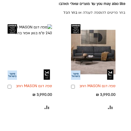
you may also like עוד מוצרים שאולי תאהבו
בחר פריטים להוספה לעגלה או
בחר הכל
ספה דגם MASON רוחב
ספה דגם MASON רוחב
הוספה
הוספ
240 ס"מ בגוון אפור כהה
240 ס"מ בגוון אפור בהיר
לסל
לסל
3,990.00 ₪
3,990.00 ₪
הוסף
הוסף
להשוואה
להשוואה