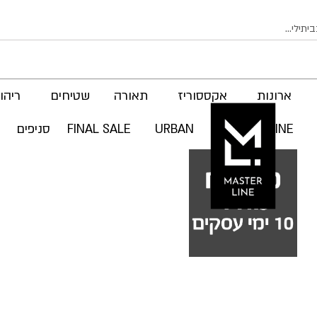
ארונות
אקססוריז
תאורה
שטיחים
ריהוט
MASTER LINE
URBAN
FINAL SALE
סניפים
לדלג
לסוף
לדלג
של
להתחלה
של
גלריית
גלריית
תמונות
תמונות