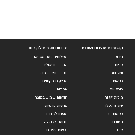
להשוואה
קטגוריות מוצרים ואודות
מדיניות ושירות לקוחות
ריהוט
משלוחים וזמני אספקה
ספות
החזרות וביטולים
שולחנות
תקנון ותנאי שימוש
כסאות
מבצעים-תקנונים
כורסאות
אחריות
מיטות זוגיות
הוראות שימוש במוצר
שולחן לסלון
מדיניות פרטיות
כסאות בר
מועדון לקוחות
מזנונים
תרומה לקהילה
ארונות
נגישות סניפים