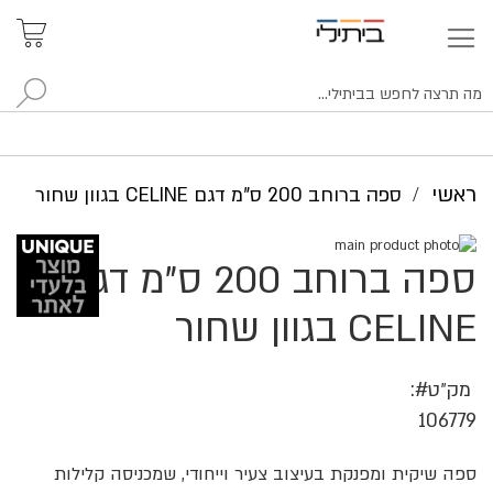
איתור
האזור
האישי
סניפים
לח
ראשי
ספה ברוחב 200 ס"מ דגם CELINE בגוון שחור
לדלג
ספה ברוחב 200 ס"מ דגם
לסוף
לדלג
של
להתחלה
של
גלריית
CELINE בגוון שחור
גלריית
תמונות
תמונות
מק״ט
106779
ספה שיקית ומפנקת בעיצוב צעיר וייחודי, שמכניסה קלילות