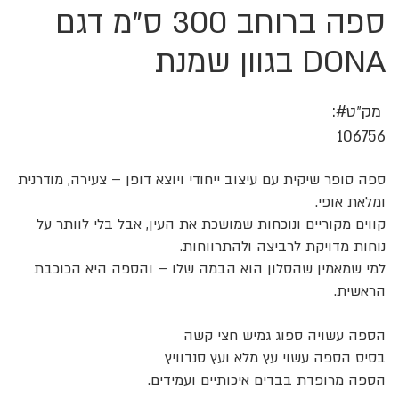
ספה ברוחב 300 ס"מ דגם
לדלג
להתחלה
של
DONA בגוון שמנת
גלריית
תמונות
מק״ט
106756
ספה סופר שיקית עם עיצוב ייחודי ויוצא דופן – צעירה, מודרנית
ומלאת אופי.
קווים מקוריים ונוכחות שמושכת את העין, אבל בלי לוותר על
נוחות מדויקת לרביצה ולהתרווחות.
למי שמאמין שהסלון הוא הבמה שלו – והספה היא הכוכבת
הראשית.
הספה עשויה ספוג גמיש חצי קשה
בסיס הספה עשוי עץ מלא ועץ סנדוויץ
הספה מרופדת בבדים איכותיים ועמידים.