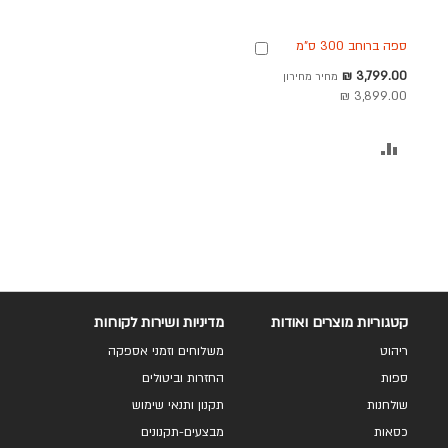
ספה ברוחב 300 ס"מ
הוספה
דגם DONA בגוון חום
לסל
מחיר
3,799.00 ₪
מחיר מחירון
מבצע
3,899.00 ₪
הוסף
להשוואה
קטגוריות מוצרים ואודות
מדיניות ושירות לקוחות
ריהוט
משלוחים וזמני אספקה
ספות
החזרות וביטולים
שולחנות
תקנון ותנאי שימוש
כסאות
מבצעים-תקנונים