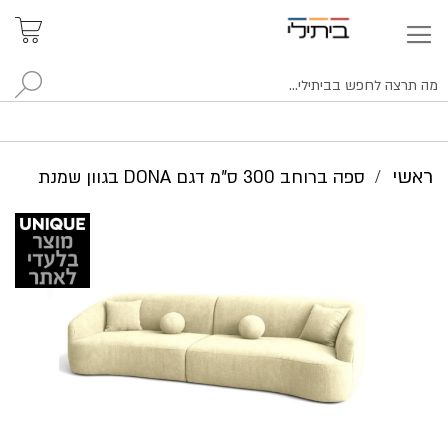
איתור
האזור
האישי
סניפים
לח
ראשי
ספה ברוחב 300 ס"מ דגם DONA בגוון שמנת
לדלג
לסוף
של
גלריית
תמונות