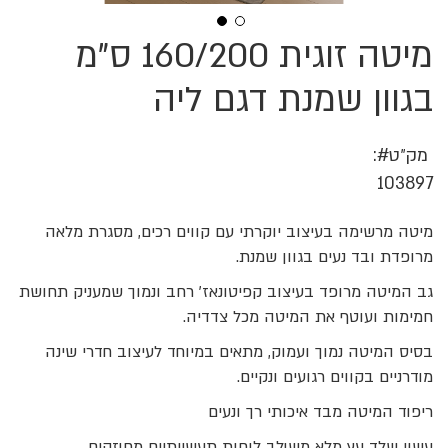
מיטה זוגית 160/200 ס"מ
לדלג
להתחלה
של
בגוון שמנת דגם ליה
גלריית
תמונות
מק״ט
103897
מיטה מרשימה בעיצוב יוקרתי עם קווים רכים, מסגרת מלאה
מרופדת ובד נעים בגוון שמנת.
גב המיטה מרופד בעיצוב קפיטונאז’ רחב ונמוך שמעניק תחושת
חמימות ועוטף את המיטה מכל צדדיה.
בסיס המיטה נמוך ועמוק, מתאים במיוחד לעיצוב חדרי שינה
מודרניים בקווים רגועים ונקיים.
ריפוד המיטה מבד איכותי רך ונעים
עשוי שלד עץ מלא משולב לוחות תעשייתיים מחוזקים