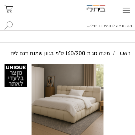
איתור
האזור
האישי
סניפים
לח
ראשי
מיטה זוגית 160/200 ס"מ בגוון שמנת דגם ליה
לדלג
לסוף
של
גלריית
תמונות