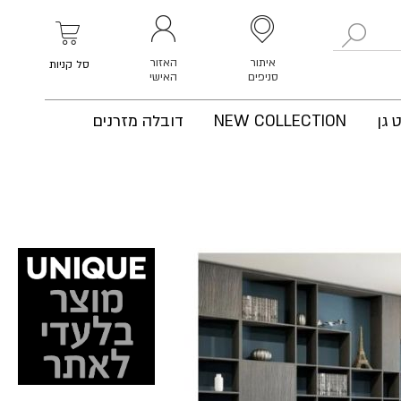
לחפש
איתור
האזור
סל קניות
סניפים
האישי
 גן
NEW COLLECTION
דובלה מזרנים