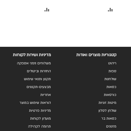
בגוון שמנת
בגוון אפור בהיר
הוסף
הוסף
להשוואה
להשוואה
קטגוריות מוצרים ואודות
מדיניות ושירות לקוחות
ריהוט
משלוחים וזמני אספקה
ספות
החזרות וביטולים
שולחנות
תקנון ותנאי שימוש
כסאות
מבצעים-תקנונים
כורסאות
אחריות
מיטות זוגיות
הוראות שימוש במוצר
שולחן לסלון
מדיניות פרטיות
כסאות בר
מועדון לקוחות
מזנונים
תרומה לקהילה