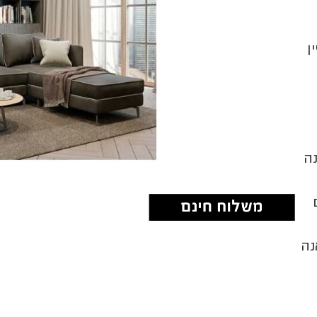
ן
נה
לדלג
נה
להתחלה
של
גלריית
תמונות