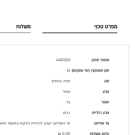
מפרט טכני
משלוח
מפרט
מספר ספק
4480176
טכני
זמן אספקה (ימי עסקים)
14
סוג
ספה פינתית
צבע
אפור
חומר
בד
צבע רגליים
כרום
צד שזלונג
צד השזלונג יקבע לבחירת הלקוח במעמד תיא
עלות משלוח
0.00 ₪