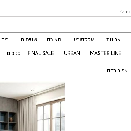
ארונות
אקססוריז
תאורה
שטיחים
ריהוט
MASTER LINE
URBAN
FINAL SALE
סניפים
 אפור כהה
לדלג
לסוף
של
גלריית
תמונות