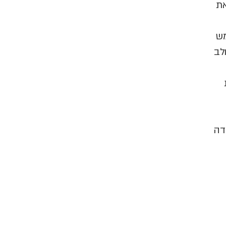
את
מש
לב
דה