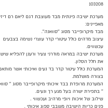
103208
מערכת ישיבה פינתית מבד מעוצבת דגם ליאם רם דיזיי
מאפיינים:
מבד מיקרופייבר מסוג ''סוואנה''.
עיצוב מדהים כולל עיטורי קדר עוצרי נשימה בצבעים
עכשווים.
מערכת ישיבה במראה מודרני צעיר ורענן להפליא שיש
את חלל הסלון.
המערכת כולל עיטור קדר בד נעים ואיכותי אשר מותאם
בצורה מושלמת.
המערכת מרופדת בבד איכותי מיקרופייבר מסוג '' סווא
'' בתפירת ישרה בעל מגע רך ונעים.
שילוב של איכות ויופי מרהיב ועכשווי .
פנים כריות הישיבה משבבי ספוג איכותי .