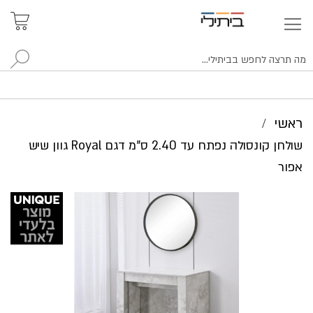
איתור
האזור
האישי
סניפים
לח
ראשי
שולחן קונסולה נפתח עד 2.40 ס"מ דגם Royal גוון שיש
אפור
לדלג
לסוף
של
גלריית
תמונות