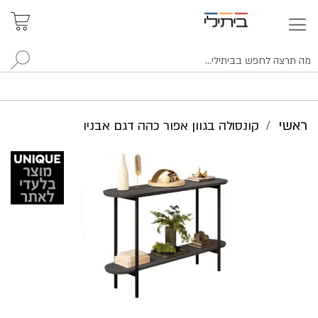
איתור
האזור
האישי
סניפים
לח
ראשי
קונסולה בגוון אפור כהה דגם אבניו
לדלג
לסוף
של
גלריית
תמונות