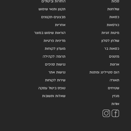
ספות
החזרות וביטולים
שולחנות
תקנון ותנאי שימוש
כסאות
מבצעים-תקנונים
כורסאות
אחריות
מיטות זוגיות
הוראות שימוש במוצר
שולחן לסלון
מדיניות פרטיות
כסאות בר
מועדון לקוחות
מזנונים
תרומה לקהילה
ארונות
נגישות סניפים
הום סטיילינג ומתנות
נגישות אתר
תאורה
שירות לקוחות
שטיחים
טופס ביטול עסקה
מגזין
שאלות ותשובות
אודות