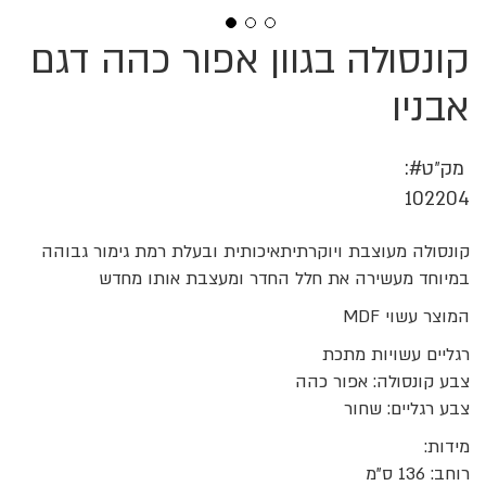
קונסולה בגוון אפור כהה דגם
לדלג
להתחלה
של
אבניו
גלריית
תמונות
מק״ט
102204
קונסולה מעוצבת ויוקרתיתאיכותית ובעלת רמת גימור גבוהה
במיוחד מעשירה את חלל החדר ומעצבת אותו מחדש
המוצר עשוי MDF
רגליים עשויות מתכת
צבע קונסולה: אפור כהה
צבע רגליים: שחור
מידות:
רוחב: 136 ס"מ