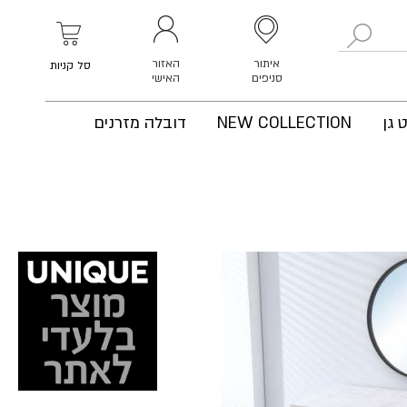
לחפש
איתור
האזור
סל קניות
סניפים
האישי
 גן
NEW COLLECTION
דובלה מזרנים