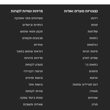
קטגוריות מוצרים ואודות
מדיניות ושירות לקוחות
ריהוט
משלוחים וזמני אספקה
ספות
החזרות וביטולים
שולחנות
תקנון ותנאי שימוש
כסאות
מבצעים-תקנונים
כורסאות
אחריות
מיטות זוגיות
הוראות שימוש במוצר
שולחן לסלון
מדיניות פרטיות
כסאות בר
מועדון לקוחות
מזנונים
תרומה לקהילה
ארונות
נגישות סניפים
הום סטיילינג ומתנות
נגישות אתר
תאורה
שירות לקוחות
שטיחים
טופס ביטול עסקה
מגזין
שאלות ותשובות