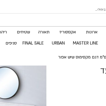
ארונות
אקססוריז
תאורה
שטיחים
ריהוט
MASTER LINE
URBAN
FINAL SALE
סניפים
ד
לדלג
לסוף
של
גלריית
תמונות