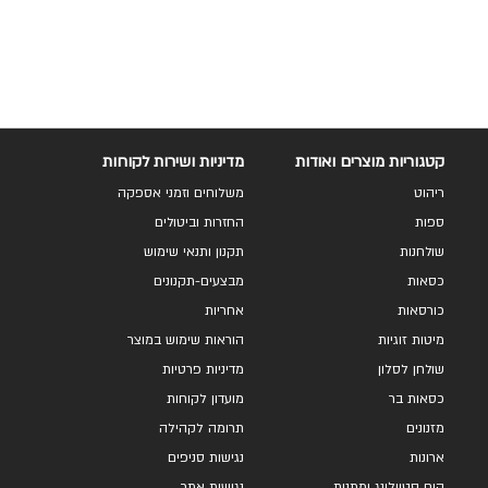
להשוואה
להשוואה
קטגוריות מוצרים ואודות
מדיניות ושירות לקוחות
ריהוט
משלוחים וזמני אספקה
ספות
החזרות וביטולים
שולחנות
תקנון ותנאי שימוש
כסאות
מבצעים-תקנונים
כורסאות
אחריות
מיטות זוגיות
הוראות שימוש במוצר
שולחן לסלון
מדיניות פרטיות
כסאות בר
מועדון לקוחות
מזנונים
תרומה לקהילה
ארונות
נגישות סניפים
הום סטיילינג ומתנות
נגישות אתר