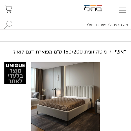
איתור
האזור
האישי
סניפים
לח
ראשי
מיטה זוגית 160/200 ס"מ מפוארת דגם לואיז
לדלג
לסוף
של
גלריית
תמונות