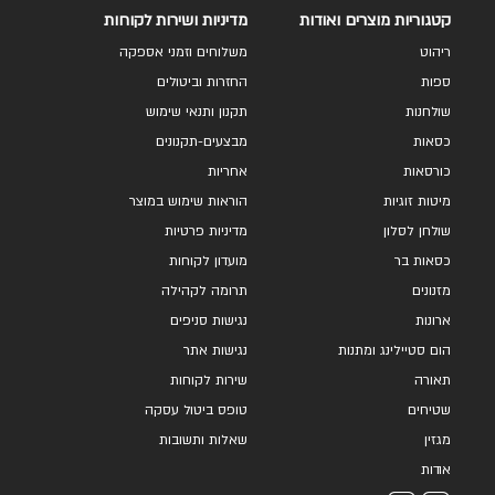
קטגוריות מוצרים ואודות
מדיניות ושירות לקוחות
ריהוט
משלוחים וזמני אספקה
ספות
החזרות וביטולים
שולחנות
תקנון ותנאי שימוש
כסאות
מבצעים-תקנונים
כורסאות
אחריות
מיטות זוגיות
הוראות שימוש במוצר
שולחן לסלון
מדיניות פרטיות
כסאות בר
מועדון לקוחות
מזנונים
תרומה לקהילה
ארונות
נגישות סניפים
הום סטיילינג ומתנות
נגישות אתר
תאורה
שירות לקוחות
שטיחים
טופס ביטול עסקה
מגזין
שאלות ותשובות
אודות