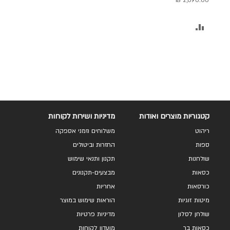
2,690.00 ₪
הוסף
להשוואה
קטגוריות מוצרים ואודות
מדיניות ושירות לקוחות
ריהוט
משלוחים וזמני אספקה
ספות
החזרות וביטולים
שולחנות
תקנון ותנאי שימוש
כסאות
מבצעים-תקנונים
כורסאות
אחריות
מיטות זוגיות
הוראות שימוש במוצר
שולחן לסלון
מדיניות פרטיות
כסאות בר
מועדון לקוחות