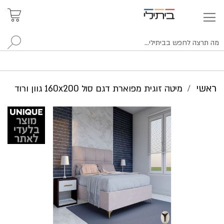
איתור
האזור
האישי
סניפים
לח
ראשי
מיטה זוגית מפוארת דגם סול 160x200 גוון ורוד
לדלג
לסוף
של
גלריית
תמונות