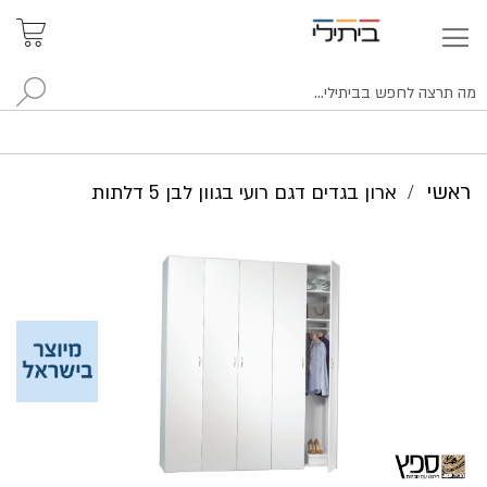
איתור
האזור
האישי
סניפים
לח
ראשי
ארון בגדים דגם רועי בגוון לבן 5 דלתות
לדלג
לסוף
של
גלריית
תמונות