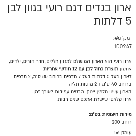
ארון בגדים דגם רועי בגוון לבן
לדלג
להתחלה
של
5 דלתות
גלריית
תמונות
מק״ט
100247
ארון רועי הוא הארון המושלם למגוון חללים, חדר הורים, ילדים,
אחסון
תוצרת כחול לבן עם 12 חודשי אחריות
לארון בעל 5 דלתות בעל 7 מדפים ברוחב 80 ס"מ, 2 מדפים
ברוחב 40 ס"מ ו-2 מוטות תליה
הארון עשוי מלמין יצוק. מבטיח עמידות לאורך זמן.
ארון קלאסי שישרת אתכם שנים רבות.
מידות חיצוניות בס"מ:
רוחב 200
עומק 56