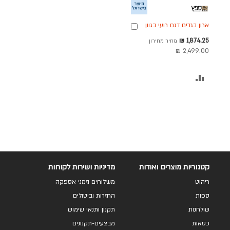
ארון בגדים דגם רועי בגוון
הוספה
לבן 6 דלתות
לסל
מחיר
1,874.25 ₪
מחיר מחירון
מבצע
2,499.00 ₪
הוסף
להשוואה
קטגוריות מוצרים ואודות
מדיניות ושירות לקוחות
ריהוט
משלוחים וזמני אספקה
ספות
החזרות וביטולים
שולחנות
תקנון ותנאי שימוש
כסאות
מבצעים-תקנונים