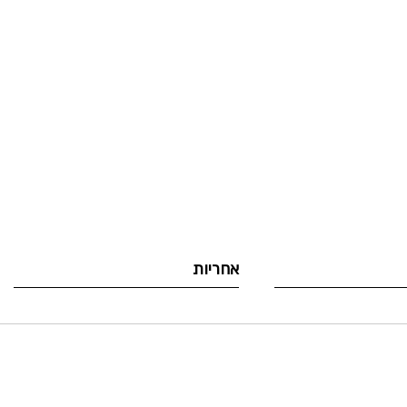
לדלג
להתחלה
של
גלריית
תמונות
אחריות