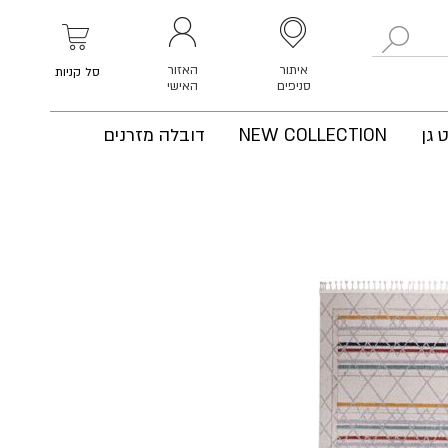
לחפש
איתור
האזור
סל קניות
סניפים
האישי
 גן
NEW COLLECTION
דובלה מזרנים