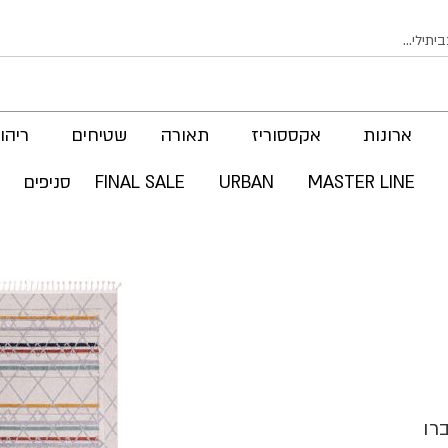
ארונות
אקססוריז
תאורה
שטיחים
ריהוט
MASTER LINE
URBAN
FINAL SALE
סניפים
לדלג
לסוף
של
גלריית
תמונות
רו