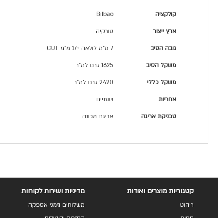
קולקציה
Bilbao
ארץ ייצור
טורקיה
גובה הסיב
7 מ"מ לולאה +17 מ"מ CUT
משקל הסיב
1625 גרם למ"ר
משקל כללי
2420 גרם למ"ר
אחריות
שנתיים
טכניקת אריגה
אריגת מכונה
קטגוריות מוצרים ואודות
מדיניות ושירות לקוחות
ריהוט
משלוחים וזמני אספקה