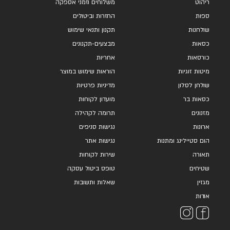
ריהוט
משלוחים וזמני אספקה
ספות
החזרות וביטולים
שולחנות
תקנון ותנאי שימוש
כסאות
מבצעים-תקנונים
כורסאות
אחריות
מיטות זוגיות
הוראות שימוש במוצר
שולחן לסלון
מדיניות פרטיות
כסאות בר
מועדון לקוחות
מזנונים
תרומה לקהילה
ארונות
נגישות סניפים
הום סטיילינג ומתנות
נגישות אתר
תאורה
שירות לקוחות
שטיחים
טופס ביטול עסקה
מגזין
שאלות ותשובות
אודות