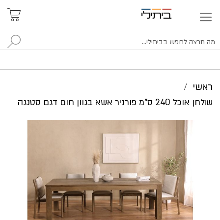
איתור
האזור
האישי
סניפים
לח
ראשי
שולחן אוכל 240 ס"מ פורניר אשא בגוון חום דגם סטנגה
לדלג
לסוף
של
גלריית
תמונות